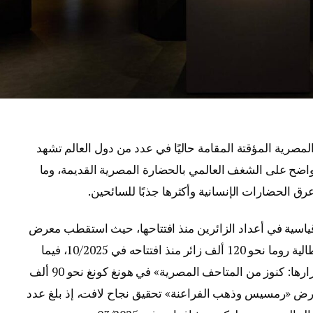
لمصرية المؤقتة المقامة حاليًا في عدد من دول العالم تشهد
ؤشر واضح على الشغف العالمي بالحضارة المصرية القديمة، وما
عرق الحضارات الإنسانية وأكثرها جذبًا للسائحين.
قياسية في أعداد الزائرين منذ افتتاحها، حيث استقطب معرض
«كنوز الفراعنة» المقام حاليًا في العاصمة الإيطالية روما نحو 120 ألف زائر منذ افتتاحه في 10/2025، فيما
استقبل معرض «مصر القديمة تكشف عن أسرارها: كنوز من المتاحف المصرية» في هونغ كونغ نحو 90 ألف
11/202، بينما يواصل معرض «رمسيس وذهب الفراعنة» تحقيق نجاح لافت، إذ بلغ عدد