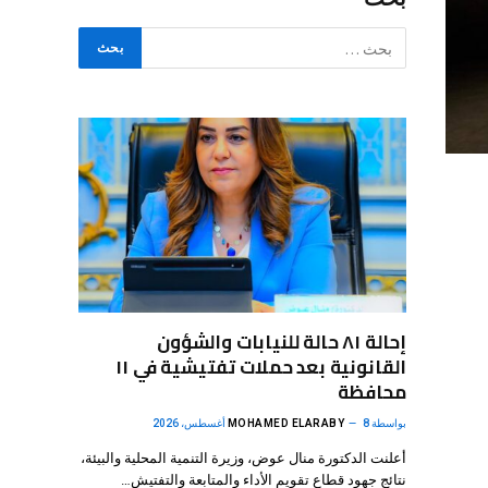
إحالة ٨١ حالة للنيابات والشؤون
القانونية بعد حملات تفتيشية في ١١
محافظة
بواسطة
8 أغسطس، 2026
MOHAMED ELARABY
أعلنت الدكتورة منال عوض، وزيرة التنمية المحلية والبيئة،
نتائج جهود قطاع تقويم الأداء والمتابعة والتفتيش…