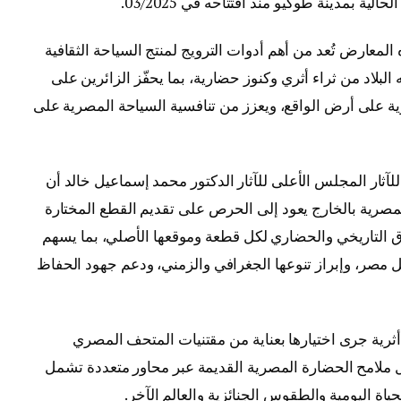
المعارض تُعد من أهم أدوات الترويج لمنتج السياحة الثقافية
لبلاد من ثراء أثري وكنوز حضارية، بما يحفّز الزائرين على
ية على أرض الواقع، ويعزز من تنافسية السياحة المصرية على
لآثار
المجلس الأعلى للآثار
الدكتور محمد إسماعيل خالد أن
لمصرية بالخارج يعود إلى الحرص على تقديم القطع المختارة
 التاريخي والحضاري لكل قطعة وموقعها الأصلي، بما يسهم
خل مصر، وإبراز تنوعها الجغرافي والزمني، ودعم جهود الحفاظ
«كنوز الفراعنة» نحو 130 قطعة أثرية جرى اختيارها بعناية من مقتنيات المتحف المصري
ل ملامح الحضارة المصرية القديمة عبر محاور متعددة تشمل
حياة اليومية والطقوس الجنائزية والعالم الآخر.