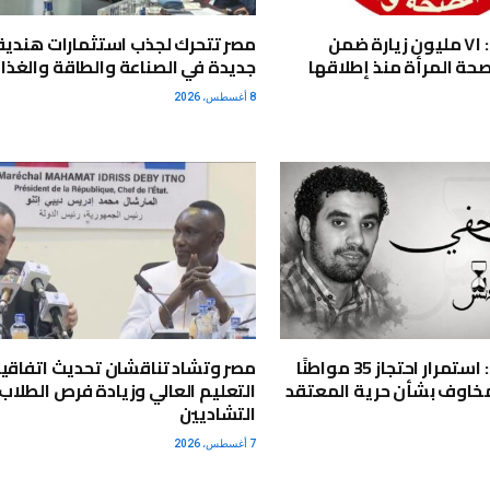
وزارة الصحة: ٧١ مليون زيارة ضمن
مصر تتحرك لجذب استثمارات هندية
صحة المرأة منذ إطلاقها
جديدة في الصناعة والطاقة والغذا
8 أغسطس، 2026
مركز أندلس: استمرار احتجاز 35 مواطنًا
مصر وتشاد تناقشان تحديث اتفاقي
 مخاوف بشأن حرية المعتقد
التعليم العالي وزيادة فرص الطلاب
التشاديين
7 أغسطس، 2026