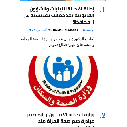
إحالة ٨١ حالة للنيابات والشؤون
القانونية بعد حملات تفتيشية في
١١ محافظة
بواسطة
8 أغسطس، 2026
MOHAMED ELARABY
أعلنت الدكتورة منال عوض، وزيرة التنمية المحلية
والبيئة، نتائج جهود قطاع تقويم…
وزارة الصحة: ٧١ مليون زيارة ضمن
مبادرة دعم صحة المرأة منذ