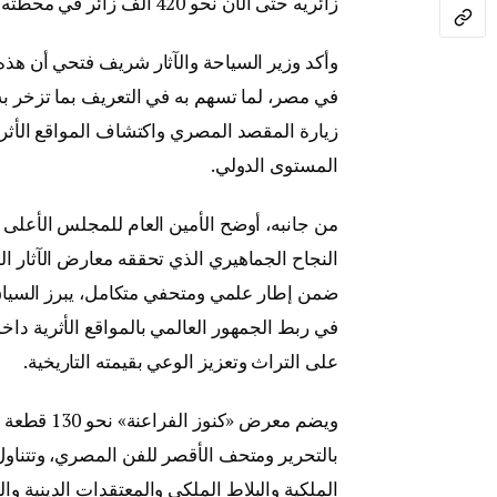
زائريه حتى الآن نحو 420 ألف زائر في محطته الحالية بمدينة طوكيو منذ افتتاحه في 03/2025.
وأكد وزير السياحة والآثار
شريف فتحي
أن هذه 
في مصر، لما تسهم به في التعريف بما تزخر به ا
زيارة المقصد المصري واكتشاف المواقع الأثر
المستوى الدولي.
من جانبه، أوضح الأمين العام للمجلس الأعلى ل
النجاح الجماهيري الذي تحققه معارض الآثار ا
ضمن إطار علمي ومتحفي متكامل، يبرز السياق
في ربط الجمهور العالمي بالمواقع الأثرية دا
على التراث وتعزيز الوعي بقيمته التاريخية.
ويضم معرض 
بالتحرير ومتحف الأقصر للفن المصري، وتتناو
الملكية والبلاط الملكي والمعتقدات الدينية وال