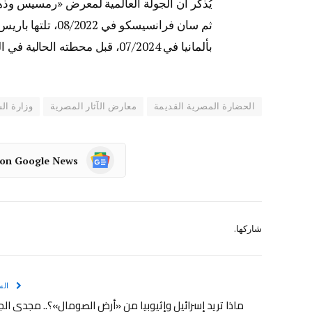
بألمانيا في 07/2024، قبل محطته الحالية في اليابان.
الحضارة المصرية القديمة
معارض الآثار المصرية
وزارة الس
 on Google News
شاركها.
الس
ماذا تريد إسرائيل وإثيوبيا من «أرض الصومال»؟.. مجدي الج