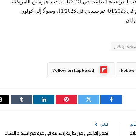
يُذكر أن الجولة العالمية لمعرض «رمسيس وذهب الفراعنة» انطلقت في 11/2021 بمدينة هيوستن الأمريكية،
ثم سان فرانسيسكو في 08/2022، تلتها باريس في 04/2023، ثم سيدني في 11/2023، وصولًا إلى كولون
ياحة والآثار
Follow on Flipboard
Follow
فيسبوك
تويتر
بينتيريست
لينكدإن
Tumblr
ابق
التالي
لاد
تحذير إقليمي من كارثة إنسانية في غزة مع اشتداد الشتاء