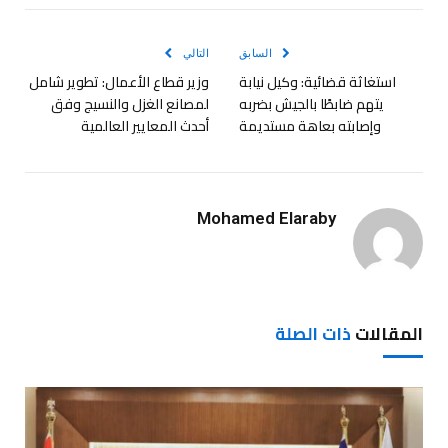
الإلكترو
السابق
التالي
استغاثة قضائية: وكيل نيابة
وزير قطاع الأعمال: تطوير شامل
يتهم ضابطًا بالجيش بضربه
لمصانع الغزل والنسيج وفق
وإصابته بعاهة مستديمة
أحدث المعايير العالمية
Mohamed Elaraby
المقالات
ذات الصلة