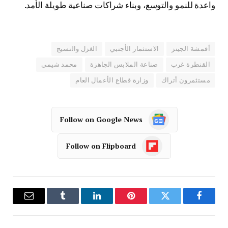
واعدة للنمو والتوسع، وبناء شراكات صناعية طويلة الأمد.
أقمشة الجينز
الاستثمار الأجنبي
الغزل والنسيج
القنطرة غرب
صناعة الملابس الجاهزة
محمد شيمي
مستثمرون أتراك
وزارة قطاع الأعمال العام
Follow on Google News
Follow on Flipboard
فيسبوك
تويتر
بينتيريست
لينكدإن
Tumblr
البريد
الإلكترو