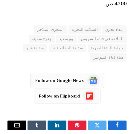
4700
طن.
إنقاذ بحري
السلامة البحرية
المجرى الملاحي
الملاحة في قناة السويس
بورسعيد
جنوح سفينة
حماية البيئة البحرية
سفينة البضائع فينر
سفينة فينر
هيئة قناة السويس
Follow on Google News
Follow on Flipboard
فيسبوك
تويتر
بينتيريست
لينكدإن
Tumblr
البريد