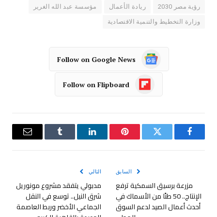
رؤية مصر 2030
ريادة الأعمال
مؤسسة عبد الله الغرير
وزارة التخطيط والتنمية الاقتصادية
Follow on Google News
Follow on Flipboard
فيسبوك
تويتر
بينتيريست
لينكدإن
Tumblr
البريد
الإلكترو
السابق
التالي
مزرعة برسيق السمكية ترفع
مدبولي يتفقد مشروع مونوريل
الإنتاج.. 50 طنًا من الأسماك في
شرق النيل.. توسع في النقل
أحدث أعمال الصيد لدعم السوق
الجماعي الأخضر وربط العاصمة