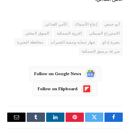
أبو حمص
إنتاج الأسماك
الأمن الغذائي
الاستزراع السمكي
الثروة السمكية
السوق المحلي
بحيرة إدكو
جهاز حماية وتنمية البحيرات
محافظة البحيرة
مزرعة برسيق السمكية
Follow on Google News
Follow on Flipboard
فيسبوك
تويتر
بينتيريست
لينكدإن
Tumblr
البريد