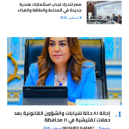
مصر تتحرك لجذب استثمارات هندية
جديدة في الصناعة والطاقة والغذاء
8 أغسطس، 2026
إحالة ٨١ حالة للنيابات والشؤون القانونية بعد
حملات تفتيشية في ١١ محافظة
بواسطة
8 أغسطس، 2026
MOHAMED ELARABY