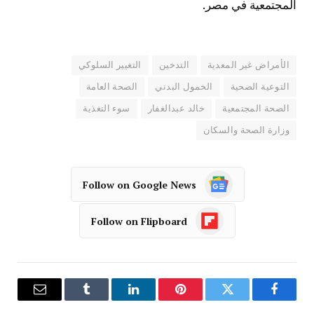
المجتمعية في مصر.
الأمراض غير المعدية
التدخين
التغيير السلوكي
التوعية الصحية
الخمول البدني
الصحة العامة
الصحة المجتمعية
خالد عبدالغفار
سوء التغذية
وزارة الصحة والسكان
Follow on Google News
Follow on Flipboard
فيسبوك
تويتر
بينتيريست
لينكدإن
Tumblr
البريد