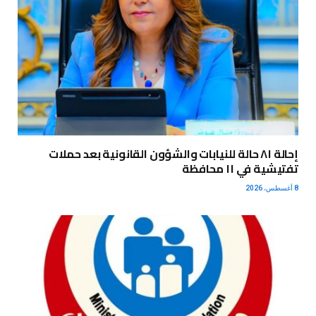
إحالة ٨١ حالة للنيابات والشؤون القانونية بعد حملات
تفتيشية في ١١ محافظة
8 أغسطس، 2026