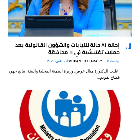
إحالة ٨١ حالة للنيابات والشؤون القانونية بعد
حملات تفتيشية في ١١ محافظة
بواسطة
8 أغسطس، 2026
MOHAMED ELARABY
أعلنت الدكتورة منال عوض، وزيرة التنمية المحلية والبيئة، نتائج جهود
قطاع تقويم…