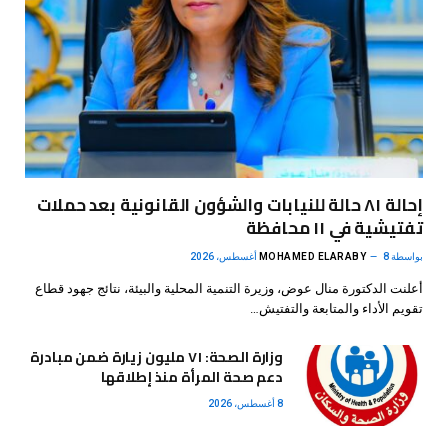
إحالة ٨١ حالة للنيابات والشؤون القانونية بعد حملات
تفتيشية في ١١ محافظة
بواسطة
8 أغسطس، 2026
MOHAMED ELARABY
أعلنت الدكتورة منال عوض، وزيرة التنمية المحلية والبيئة، نتائج جهود قطاع
تقويم الأداء والمتابعة والتفتيش…
وزارة الصحة: ٧١ مليون زيارة ضمن مبادرة
دعم صحة المرأة منذ إطلاقها
8 أغسطس، 2026