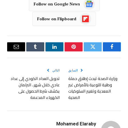
Follow on Google News
Follow on Flipboard
فيسبوك
تويتر
بينتيريست
لينكدإن
Tumblr
البريد
الإلكترو
السابق
التالي
وزارة الصحة تبحث إطلاق حملة
تحويل العداد الكودي إلى عداد
وطنية للتوعية بالأمراض غير
عادي خلال شهر.. البرلمان
المعدية وتغيير السلوكيات
يكشف شرط الحصول على
الصحية
الكهرباء المدعمة
Mohamed Elaraby