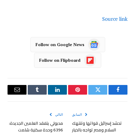
Source link
Follow on Google News
Follow on Flipboard
فيسبوك
تويتر
بينتيريست
لينكدإن
Tumblr
البريد
الإلكترو
السابق
التالي
تحشد إسرائيل قواتها وتنتهك
مدبولي يتفقد العلمين الجديدة:
السلام ومصر تواجه بالخيار
6396 وحدة سكنية سُلمت