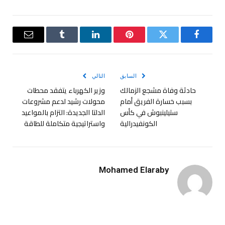
فيسبوك
تويتر
بينتيريست
لينكدإن
Tumblr
البريد
الإلكترو
السابق
التالي
حادثة وفاة مشجع الزمالك
وزير الكهرباء يتفقد محطات
بسبب خسارة الفريق أمام
محولات رشيد لدعم مشروعات
ستيلينبوش في كأس
الدلتا الجديدة: التزام بالمواعيد
الكونفيدرالية
واستراتيجية متكاملة للطاقة
Mohamed Elaraby