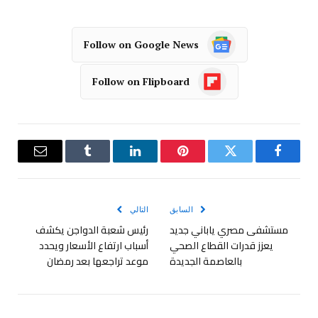
Follow on Google News
Follow on Flipboard
فيسبوك
تويتر
بينتيريست
لينكدإن
Tumblr
البريد
الإلكترو
السابق
التالي
مستشفى مصري ياباني جديد
رئيس شعبة الدواجن يكشف
يعزز قدرات القطاع الصحي
أسباب ارتفاع الأسعار ويحدد
بالعاصمة الجديدة
موعد تراجعها بعد رمضان