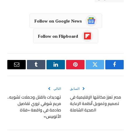
Follow on Google News
Follow on Flipboard
فيسبوك
تويتر
بينتيريست
لينكدإن
Tumblr
البريد
الإلكترو
السابق
التالي
مصر تعزز مكانتها الإقليمية في
تهديدات بالقتل وحملات تشويه..
تصميم وتمويل أنظمة الرعاية
مريم شوقي تروي تفاصيل
الصحية الشاملة
صادمة في واقعة «فتاة
الأتوبيس»