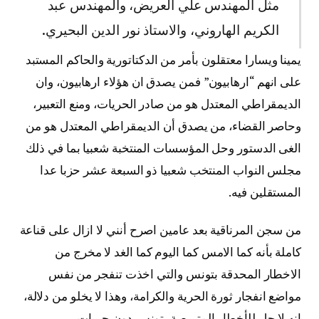
مثل المهندس علي العريض، والمهندس عبد
الكريم الهاروني، والاستاذ نور الدين البحيري.
يمينا ويسارا معتقلون بأمر من الدكتاتورية والحاكم المستبد
على انهم “ارهابيون” فمن يصدق ان هؤلاء ارهابيون، وان
الديمقراطي المعتدل هو من صادر الحريات، ومنع التعبير،
وحاصر القضاء، من يصدق أن الديمقراطي المعتدل هو من
الغى الدستور وحل المؤسسات المنتخبة شعبيا بما في ذلك
مجلس النواب المنتخب شعبيا ذو السبعة عشر حزبا عدا
المستقلين فيه.
من سجن المرناقية بعد عامين اصرح أنني لا ازال على قناعة
كاملة بأنه كما الامس كما اليوم كما الغد لا مخرج من
الاخطار المحدقة بتونس والتي اخذت تنفجر من نفس
مواضع انفجار ثورة الحرية والكرامة، وهذا لا يخلو من دلالة،
انه لا حل للأخطار المتربصة بتونس دون حريات