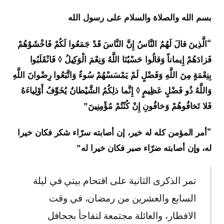
بسم الله والصلاة والسلام على رسول الله
“الَّذِينَ قالَ لَهُمُ النَّاسُ إِنَّ النَّاسَ قَدْ جَمَعُوا لَكُمْ فَاخْشَوْهُمْ
فَزادَهُمْ إِيماناً وَقالُوا حَسْبُنَا اللَّهُ وَنِعْمَ الْوَكِيلُ ◊ فَانْقَلَبُوا
بِنِعْمَةٍ مِنَ اللَّهِ وَفَضْلٍ لَمْ يَمْسَسْهُمْ سُوءٌ وَاتَّبَعُوا رِضْوانَ اللَّهِ
وَاللَّهُ ذُو فَضْلٍ عَظِيمٍ ◊ إِنَّما ذلِكُمُ الشَّيْطانُ يُخَوِّفُ أَوْلِياءَهُ
فَلا تَخافُوهُمْ وَخافُونِ إِنْ كُنْتُمْ مُؤْمِنِينَ”
“أمر المؤمن كله له خير، إن أصابته سرّاء شكر فكان خيرا
له، وإن أصابته ضرّاء صبر فكان خيرا له”
تمر الذكرى الثانية على اقتحام بيتي في ليلة
السابع والعشرين من رمضان، في وقت
الافطار، والعائلة مجتمعة لتفاجأ بجحافل