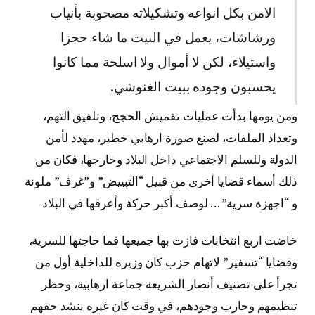
الامن بكل انواعه وتشكيلاته مصحوبة بأنياب
ورشاشات، يعمل في البيت ما شاء حجزا
واستيلاء، لكن لا أموال ولا اسلحة مما كانوا
يحسبون وجوده ببيت الغنوشي.
ومن يومها بدأت عمليات تقميش الحجج، وتلفيق التهم،
وتعداد الملفات، لصنع صورة ارهابي خطير، مهدد لأمن
الدولة وللسلم الاجتماعي داخل البلاد وخارجها، فكان من
ذلك أسماء قضايا أخرى من قبيل “التبييض” و”غرف” ملونة
و “اجهزة سرية” … لوصف أكبر حركة وأعرقها في البلاد
خاضت اربع انتخابات فازت بها جميعها فما حاجتها للسرية،
وقضايا “تسفير” لاتهام حزب كان وزيره للداخلية أول من
تجرأ على تصنيف أنصار الشريعة جماعة ارهابية، وحظر
تنظيمهم وحارب وجودهم، في وقت كان غيره ينشد حقهم