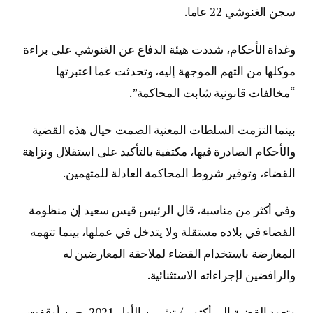
سجن الغنوشي 22 عاما.
وغداة الأحكام، شددت هيئة الدفاع عن الغنوشي على براءة
موكلها من التهم الموجهة إليه، وتحدثت عما اعتبرتها
“مخالفات قانونية شابت المحاكمة”.
بينما التزمت السلطات المعنية الصمت حيال هذه القضية
والأحكام الصادرة فيها، مكتفية بالتأكيد على استقلال ونزاهة
القضاء، وتوفير شروط المحاكمة العادلة للمتهمين.
وفي أكثر من مناسبة، قال الرئيس قيس سعيد إن منظومة
القضاء في بلاده مستقلة ولا يتدخل في عملها، بينما تتهمه
المعارضة باستخدام القضاء لملاحقة المعارضين له
والرافضين لإجراءاته الاستثنائية.
وتعود القضية إلى أكتوبر/ تشرين الأول 2021، حين أوقفت