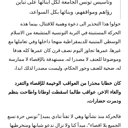
وتاسيس تونس الجامعة لكل ابنائها على تباين
رؤاهم ومواقفهم، وبنائها بكل السواعد،
حولوا هذا التحذير الى دعوة وهمية للاقتتال، بينما هذه
الحركة المستنبتة في التربة التونسية المتشبعة من الاسلام
الوسطي المتبنية للديمقراطية منهجا داخلها وفي تعاملها مع
غيرها، عمرها تجاوز اليوم نصف قرن كان عمرها كله هدفا
وموضوعا للعنف لا مصدرا له، مستهدفة بالإقصاء لا ممارسة
له، ضحية للعنف وجور الحكام، وليست مصدرا لذلك ابدا،
كان خطابا محذرا من العواقب الوخيمة للإقصاء والتفرد
والغاء الاخر، عواقب طالما اسقطت اوطانا واطاحت بنظم
ودمرت حضارات،
فالحركة منذ نشأتها وهي لا تفتأ تنادي بمبدإ “تونس حرة تسع
الجميع بلا اقصاء”، مبدأ كنا ولا نزال ندعو شبابها ومنخرطيها