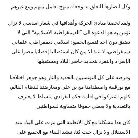
وكل انصارها للتعلق به وجعله منهج تعامل بينهم ومع غيرهم.
ولقد لخصنا مبادئ الحركة وأهدافها في شعار اساسي لا نزال
نؤمن به هو الدعوة الى “الديمقراطية الاسلامية” التي لا
تضيق دون احد فتسع الجميع: اسلامي ديمقراطي، علماني
ديمقراطي، لا تنبذ الا من كان استئصاليا إقصائيا مصرا على
الإنفراد والتفرد بتحديد حاضر البلاد ومستقبلها
وفرضه على كل التونسيين بالحديد والنار وهو جوهر اختلافنا
مع بورقيبة واصطدامنا مع بن علي ومعارضتنا للنظام القائم،
كلهم اشتركوا في اقامة حكم انفرادي متسلط لا يعترف
بالتعددية ولا يعطي حقوقا متساوية للمواطنين.
كان هذا مشكلنا مع كل الانظمة التي مرت على البلاد منذ
الاستقلال ولا نزال حيث كنا، ننشد اللقاء مع الجميع على