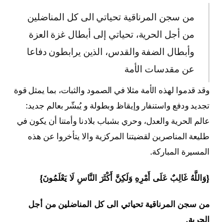
من سجن المرناقية تحياتي الى كل المناضلين
من أجل الحرية، تحياتي إلى أبطال غزة العزة
وأبطال الضفة والقدس، الذين يرابطون دفاعا
عن مقدسات الأمة
وقد قدموا لهذه الأمة مثلا في الصمود والثبات، بما يمثل قوة
تجديد ودفع واستنفار وإيقاظ وبطولة و يُبشّر بعالم جديد:
عالم الحرية والعدل، وحري بشباب بلادنا وأمتنا أن يكون في
طليعة المناصرين لقضيتنا المركزية والا يتأخروا عن هذه
المسيرة المباركة.
{وَاللَّهُ غَالِبٌ عَلَى أَمْرِهِ وَلَكِنَّ أَكْثَرَ النَّاسِ لَا يَعْلَمُونَ}
من سجن المرناقية تحياتي الى كل المناضلين من أجل
الحرية.