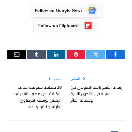
Follow on Google News
Follow on Flipboard
فيسبوك
تويتر
بينتيريست
لينكدإن
Tumblr
البريد
الإلكترو
السابق
التالي
رسالة الشيخ راشد الغنوشي من
28 منظمة حقوقية تطالب
سجنه في الذكرى الثانية
بالكشف عن مصير الشاعر عبد
لإعتقاله الجائر
الرحمن يوسف القرضاوي
والإفراج الفوري عنه