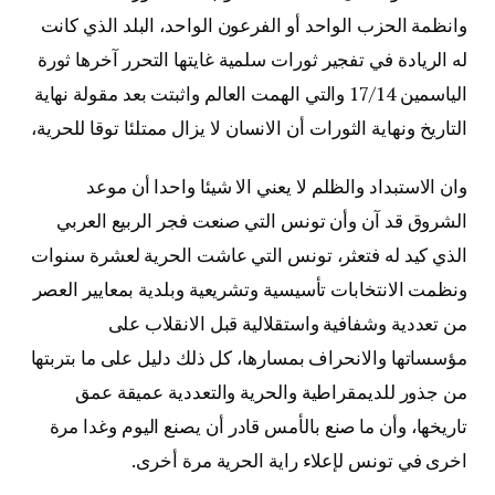
وانظمة الحزب الواحد أو الفرعون الواحد، البلد الذي كانت
له الريادة في تفجير ثورات سلمية غايتها التحرر آخرها ثورة
الياسمين 17/14 والتي الهمت العالم واثبتت بعد مقولة نهاية
التاريخ ونهاية الثورات أن الانسان لا يزال ممتلئا توقا للحرية،
وان الاستبداد والظلم لا يعني الا شيئا واحدا أن موعد
الشروق قد آن وأن تونس التي صنعت فجر الربيع العربي
الذي كيد له فتعثر، تونس التي عاشت الحرية لعشرة سنوات
ونظمت الانتخابات تأسيسية وتشريعية وبلدية بمعايير العصر
من تعددية وشفافية واستقلالية قبل الانقلاب على
مؤسساتها والانحراف بمسارها، كل ذلك دليل على ما بتربتها
من جذور للديمقراطية والحرية والتعددية عميقة عمق
تاريخها، وأن ما صنع بالأمس قادر أن يصنع اليوم وغدا مرة
اخرى في تونس لإعلاء راية الحرية مرة أخرى.