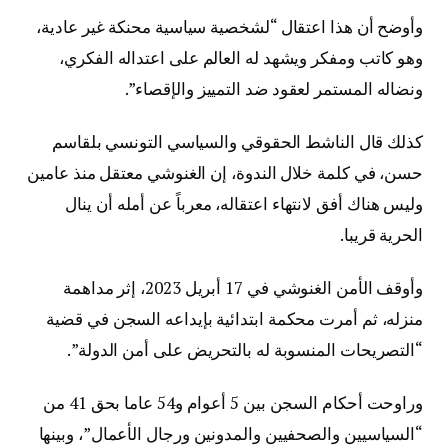
وأوضح أن هذا اعتقال “لشخصية سياسية محنكة غير عادية،
وهو كاتب ومفكر ويشهد له العالم على اعتداله الفكري،
ونضاله المستمر لعقود ضد التمييز والإقصاء”.
كذلك قال الناشط الحقوقي والسياسي التونسي بلقاسم
حسن، في كلمة خلال الندوة، إن الغنوشي معتقل منذ عامين
وليس هناك أفق لانتهاء اعتقاله، معرباً عن أمله أن ينال
الحرية قريبا.
وأوقف الأمن الغنوشي في 17 أبريل 2023، إثر مداهمة
منزله، ثم أمرت محكمة ابتدائية بإيداعه السجن في قضية
“التصريحات المنسوبة له بالتحريض على أمن الدولة”.
وراوحت أحكام السجن بين 5 أعوام و54 عاما بحق 41 من
“السياسيين والصحفيين والمدونين ورجال الأعمال”، وبينها