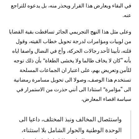
في البقاء ويعارض هذا القرار ويحذر منه، بل يدعوه للتراجع
عنه.
وعلى مثل هذا النهج التجريمي الجائر تساقطت بقية القضايا
من لوبيات ومؤامرات لدرجة تحويل خطاب القيته، وقول
قلته، تأبينا لأحد رجالات الحركة، وأخ في النضال واصفا اياه
بأنه “كان لا يخاف ظالما ولا يخشى الطغاة” بأن ذلك توجه
للأمن وتعريض بهم، على اعتبار ان الجماعات المسلحة
تستخدم هذا الوصف، وصولا الى تحويل مسامرة رمضانية
الى “مؤامرة” استنادا الى أنني حذرت من الاستمرار في
سياسة اقصاء المعارض،
واستئصال المخالف ونبذ المختلف، داعيا الى
الوحدة الوطنية والحوار الشامل بلا استثناء،