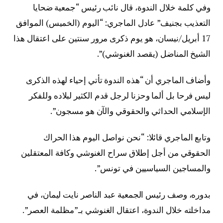
وفي كلمة خلال الندوة، قال نائب رئيس “جمعية ضحايا
التعذيب بجنيف” عادل الماجري: “اليوم (الخميس) الموافق
17 أبريل/نيسان، هو يوم ذكرى مرور سنتين على اعتقال هذا
الشيخ المناضل (يقصد الغنوشي)”.
وأضاف الماجري أن “هذه الندوة تأتي إحياء لهذه الذكرى
ليس فرحا بل ألما وحزنا لرجل قدم الكثير لبلاده وللفكر
الإسلامي الحداثي والحقوقي والآن هو مسجون”.
وتابع الماجري قائلا: “نحن نواصل اليوم هذا الحراك
الحقوقي من أجل إطلاق سراح الغنوشي وكافة المعتقلين
والمساجين السياسيين في تونس”.
بدوره، وصف رئيس الجمعية عبد الناصر نايت ليمان، في
مداخلته خلال الندوة، اعتقال الغنوشي بـ”مظلمة العصر”.