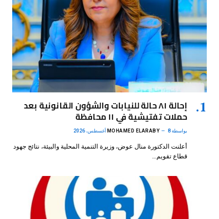
إحالة ٨١ حالة للنيابات والشؤون القانونية بعد
حملات تفتيشية في ١١ محافظة
بواسطة
8 أغسطس، 2026
MOHAMED ELARABY
أعلنت الدكتورة منال عوض، وزيرة التنمية المحلية والبيئة، نتائج جهود
قطاع تقويم…