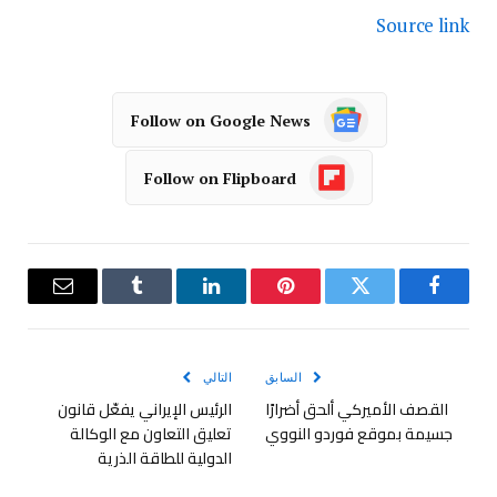
Source link
Follow on Google News
Follow on Flipboard
فيسبوك
تويتر
بينتيريست
لينكدإن
Tumblr
البريد
الإلكترو
السابق
التالي
القصف الأميركي ألحق أضرارًا
الرئيس الإيراني يفعّل قانون
جسيمة بموقع فوردو النووي
تعليق التعاون مع الوكالة
الدولية للطاقة الذرية