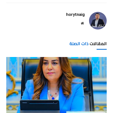
horytnaig
موقع
الويب
المقالات
ذات الصلة