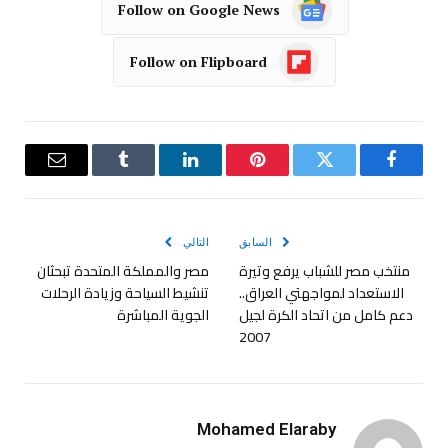
Follow on Google News
Follow on Flipboard
فيسبوك
تويتر
بينتيريست
لينكدإن
Tumblr
البريد
الإلكترو
السابق
التالي
منتخب مصر للشباب يرفع وتيرة
مصر والمملكة المتحدة تبحثان
الاستعداد لمواجهتي العراق..
تنشيط السياحة وزيادة الرحلات
دعم كامل من اتحاد الكرة لجيل
الجوية المباشرة
2007
Mohamed Elaraby