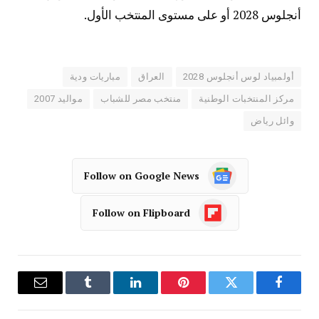
أنجلوس 2028 أو على مستوى المنتخب الأول.
أولمبياد لوس أنجلوس 2028
العراق
مباريات ودية
مركز المنتخبات الوطنية
منتخب مصر للشباب
مواليد 2007
وائل رياض
Follow on Google News
Follow on Flipboard
فيسبوك
تويتر
بينتيريست
لينكدإن
Tumblr
البريد
الإلكترو