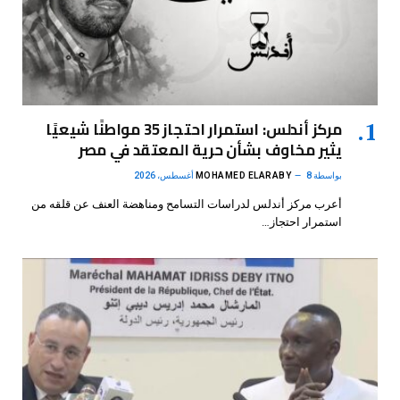
مركز أندلس: استمرار احتجاز 35 مواطنًا شيعيًا
يثير مخاوف بشأن حرية المعتقد في مصر
بواسطة
8 أغسطس، 2026
MOHAMED ELARABY
أعرب مركز أندلس لدراسات التسامح ومناهضة العنف عن قلقه من
استمرار احتجاز…