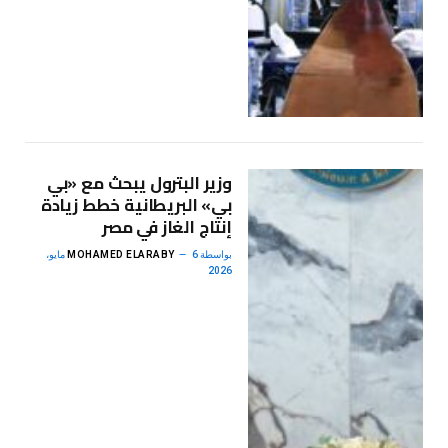
وزير البترول يبحث مع «بي
بي» البريطانية خطط زيادة
إنتاج الغاز في مصر
بواسطة
MOHAMED ELARABY
6 مايو،
2026