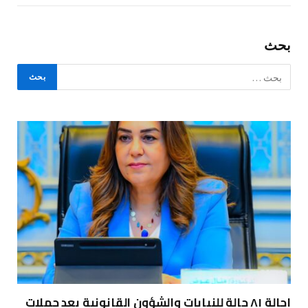
بحث
إحالة ٨١ حالة للنيابات والشؤون القانونية بعد حملات