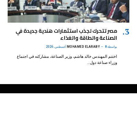
مصر تتحرك لجذب استثمارات هندية جديدة في
الصناعة والطاقة والغذاء
بواسطة
8 أغسطس، 2026
MOHAMED ELARABY
اختتم المهندس خالد هاشم، وزير الصناعة، مشاركته في اجتماع
وزراء صناعة دول…
فيسبوك
X
الانستغرام
بينتيريست
(Twitter)
.
DMB Agency
© 2026 Powered by