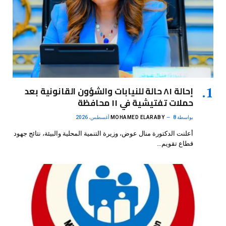
إحالة ٨١ حالة للنيابات والشؤون القانونية بعد
حملات تفتيشية في ١١ محافظة
بواسطة
8 أغسطس، 2026
MOHAMED ELARABY
أعلنت الدكتورة منال عوض، وزيرة التنمية المحلية والبيئة، نتائج جهود
قطاع تقويم…