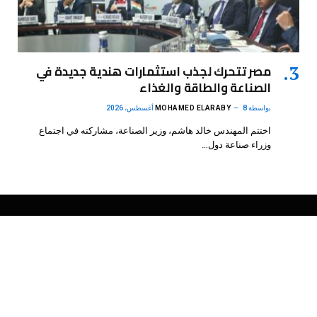
مصر تتحرك لجذب استثمارات هندية جديدة في
الصناعة والطاقة والغذاء
بواسطة
8 أغسطس، 2026
MOHAMED ELARABY
اختتم المهندس خالد هاشم، وزير الصناعة، مشاركته في اجتماع
وزراء صناعة دول…
فيسبوك
X
الانستغرام
بينتيريست
(Twitter)
.
DMB Agency
© 2026 Powered by