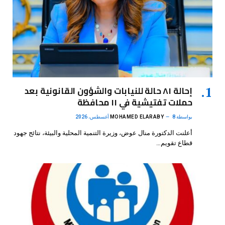
إحالة ٨١ حالة للنيابات والشؤون القانونية بعد
حملات تفتيشية في ١١ محافظة
بواسطة
8 أغسطس، 2026
MOHAMED ELARABY
أعلنت الدكتورة منال عوض، وزيرة التنمية المحلية والبيئة، نتائج جهود
قطاع تقويم…