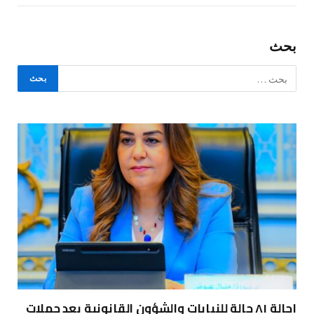
بحث
إحالة ٨١ حالة للنيابات والشؤون القانونية بعد حملات