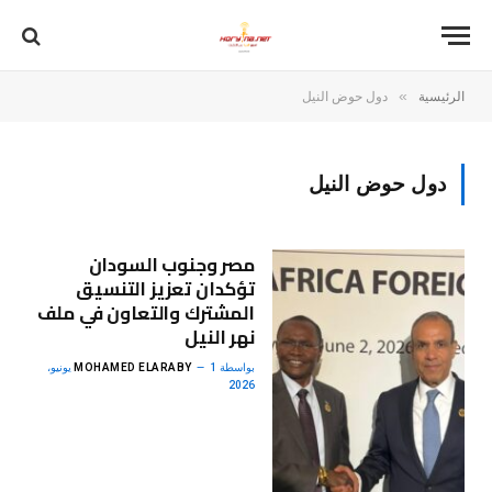
»
الرئيسية
دول حوض النيل
دول حوض النيل
مصر وجنوب السودان
تؤكدان تعزيز التنسيق
المشترك والتعاون في ملف
نهر النيل
بواسطة
MOHAMED ELARABY
1 يونيو،
2026