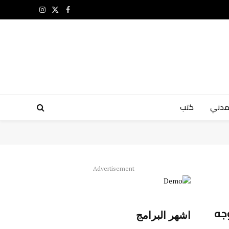
X
فيسبوك
الانستغرام
(Twitter)
مدني
كتب
Advertisement
جه
اشهر البرامج