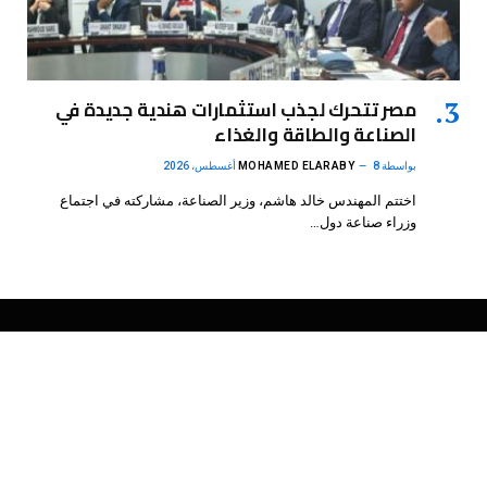
مصر تتحرك لجذب استثمارات هندية جديدة في
الصناعة والطاقة والغذاء
بواسطة
8 أغسطس، 2026
MOHAMED ELARABY
اختتم المهندس خالد هاشم، وزير الصناعة، مشاركته في اجتماع
وزراء صناعة دول…
فيسبوك
X
الانستغرام
بينتيريست
(Twitter)
.
DMB Agency
© 2026 Powered by