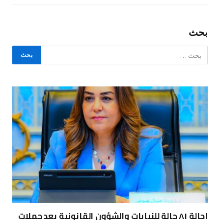
بحث
إحالة ٨١ حالة للنيابات والشؤون القانونية بعد حملات