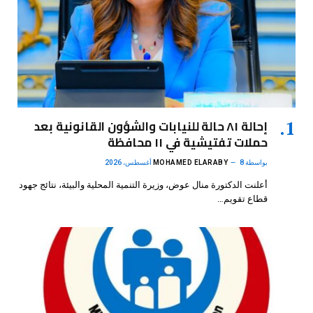
إحالة ٨١ حالة للنيابات والشؤون القانونية بعد
حملات تفتيشية في ١١ محافظة
بواسطة
8 أغسطس، 2026
MOHAMED ELARABY
أعلنت الدكتورة منال عوض، وزيرة التنمية المحلية والبيئة، نتائج جهود
قطاع تقويم…