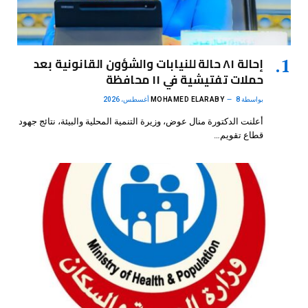
إحالة ٨١ حالة للنيابات والشؤون القانونية بعد
حملات تفتيشية في ١١ محافظة
بواسطة
8 أغسطس، 2026
MOHAMED ELARABY
أعلنت الدكتورة منال عوض، وزيرة التنمية المحلية والبيئة، نتائج جهود
قطاع تقويم…