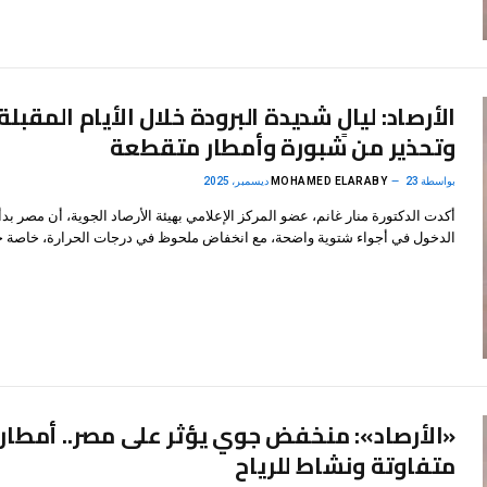
الأرصاد: ليالٍ شديدة البرودة خلال الأيام المقبلة
وتحذير من شبورة وأمطار متقطعة
بواسطة
23 ديسمبر، 2025
MOHAMED ELARABY
أكدت الدكتورة منار غانم، عضو المركز الإعلامي بهيئة الأرصاد الجوية، أن مصر بد
الدخول في أجواء شتوية واضحة، مع انخفاض ملحوظ في درجات الحرارة، خاصة خ
«الأرصاد»: منخفض جوي يؤثر على مصر.. أمطار
متفاوتة ونشاط للرياح