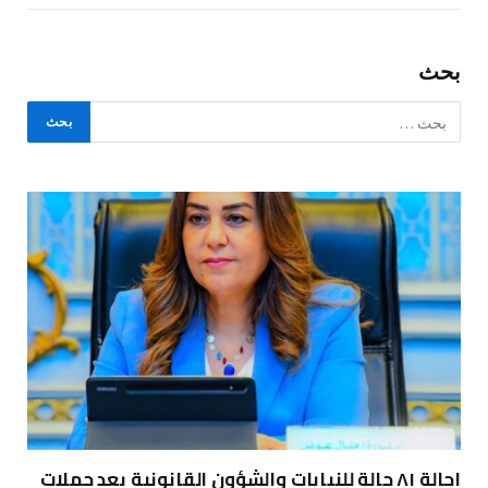
بحث
إحالة ٨١ حالة للنيابات والشؤون القانونية بعد حملات