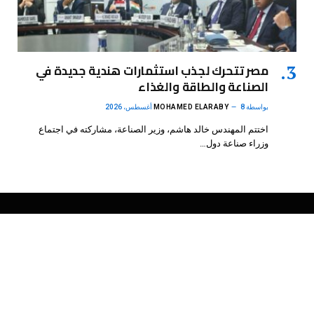
مصر تتحرك لجذب استثمارات هندية جديدة في
الصناعة والطاقة والغذاء
بواسطة
8 أغسطس، 2026
MOHAMED ELARABY
اختتم المهندس خالد هاشم، وزير الصناعة، مشاركته في اجتماع
وزراء صناعة دول…
فيسبوك
X
الانستغرام
بينتيريست
(Twitter)
.
DMB Agency
© 2026 Powered by