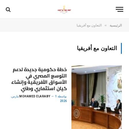
»
الرئيسية
التعاون مع أفريقيا
التعاون مع أفريقيا
خطة حكومية جديدة لدعم
التوسع المصري في
الأسواق الأفريقية وإنشاء
كيان استثماري وطني
بواسطة
MOHAMED ELARABY
1 مارس،
2026