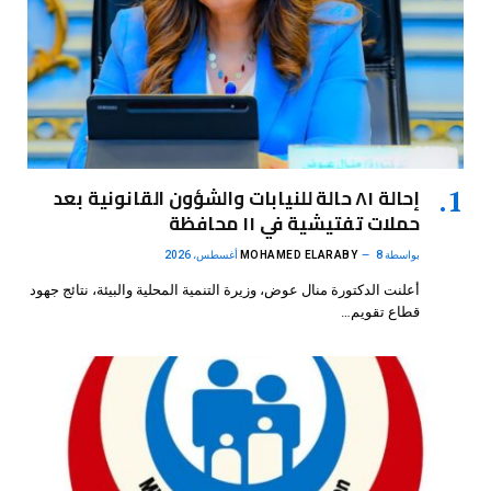
إحالة ٨١ حالة للنيابات والشؤون القانونية بعد
حملات تفتيشية في ١١ محافظة
بواسطة
8 أغسطس، 2026
MOHAMED ELARABY
أعلنت الدكتورة منال عوض، وزيرة التنمية المحلية والبيئة، نتائج جهود
قطاع تقويم…