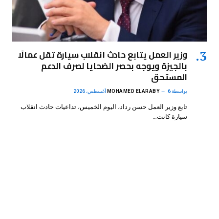
وزير العمل يتابع حادث انقلاب سيارة تقل عمالًا
بالجيزة ويوجه بحصر الضحايا لصرف الدعم
المستحق
بواسطة
6 أغسطس، 2026
MOHAMED ELARABY
تابع وزير العمل حسن رداد، اليوم الخميس، تداعيات حادث انقلاب
سيارة كانت…
فيسبوك
X
الانستغرام
بينتيريست
(Twitter)
.
DMB Agency
© 2026 Powered by