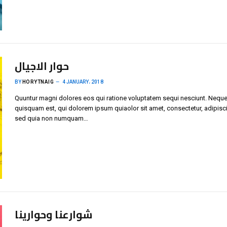
حوار الاجيال
BY
HORYTNAIG
4 JANUARY، 2018
Quuntur magni dolores eos qui ratione voluptatem sequi nesciunt. Neque
quisquam est, qui dolorem ipsum quiaolor sit amet, consectetur, adipisci 
sed quia non numquam…
شوارعنا وحوارينا