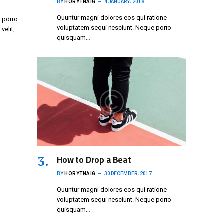
BY
HORYTNAIG
4 JANUARY، 2018
Quuntur magni dolores eos qui ratione
 porro
voluptatem sequi nesciunt. Neque porro
velit,
quisquam…
How to Drop a Beat
BY
HORYTNAIG
30 DECEMBER، 2017
Quuntur magni dolores eos qui ratione
voluptatem sequi nesciunt. Neque porro
quisquam…