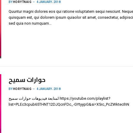
BY
HORYTNAIG
4 JANUARY، 2018
Quuntur magni dolores eos qui ratione voluptatem sequi nesciunt. Neque
quisquam est, qui dolorem ipsum quiaolor sit amet, consectetur, adipisci 
sed quia non numquam…
حوارات سميح
BY
HORYTNAIG
4 JANUARY، 2018
لمتابعة فيديوهات حوارات سميح https://youtube.com/playlist?
list=PLEc3cpub65THNT12DJQcnFDc_-GYtyypG&si=X5rc_PcZWktecIhN