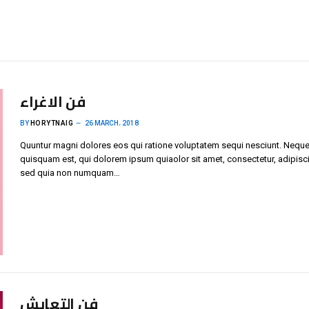
فن الاغراء
BY
HORYTNAIG
26 MARCH، 2018
Quuntur magni dolores eos qui ratione voluptatem sequi nesciunt. Neque
quisquam est, qui dolorem ipsum quiaolor sit amet, consectetur, adipisci 
sed quia non numquam…
فن التعايش