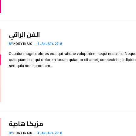
الفن الراقي
BY
HORYTNAIG
4 JANUARY، 2018
Quuntur magni dolores eos qui ratione voluptatem sequi nesciunt. Neque
quisquam est, qui dolorem ipsum quiaolor sit amet, consectetur, adipisci 
sed quia non numquam…
مزيكا هادية
BY
HORYTNAIG
4 JANUARY، 2018