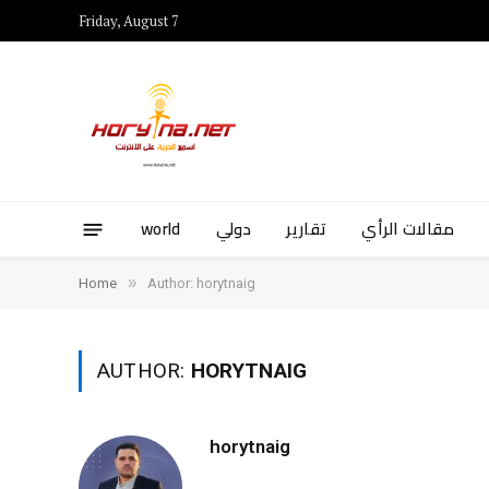
Friday, August 7
world
دولي
تقارير
مقالات الرأي
»
Home
Author: horytnaig
AUTHOR:
HORYTNAIG
horytnaig