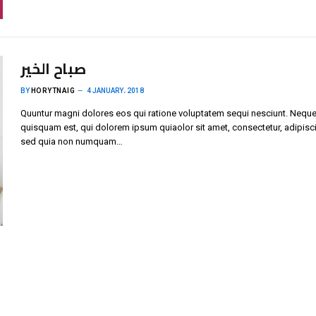
صباح الخير
BY
HORYTNAIG
4 JANUARY، 2018
Quuntur magni dolores eos qui ratione voluptatem sequi nesciunt. Neque
quisquam est, qui dolorem ipsum quiaolor sit amet, consectetur, adipisci 
sed quia non numquam…