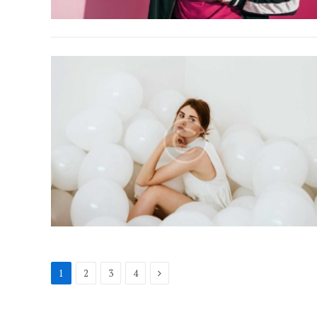
Next
1
2
3
4