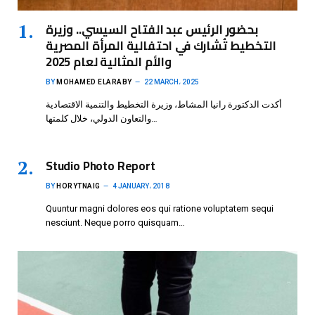
بحضور الرئيس عبد الفتاح السيسي.. وزيرة
التخطيط تُشارك في احتفالية المرأة المصرية
والأم المثالية لعام 2025
BY
MOHAMED ELARABY
22 MARCH، 2025
أكدت الدكتورة رانيا المشاط، وزيرة التخطيط والتنمية الاقتصادية
والتعاون الدولي، خلال كلمتها…
Studio Photo Report
BY
HORYTNAIG
4 JANUARY، 2018
Quuntur magni dolores eos qui ratione voluptatem sequi
nesciunt. Neque porro quisquam…