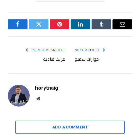
Facebook
Twitter
Pinterest
LinkedIn
Tumblr
Email
PREVIOUS ARTICLE
NEXT ARTICLE
حوارات سميح
مزيكا هادية
horytnaig
Website
ADD A COMMENT