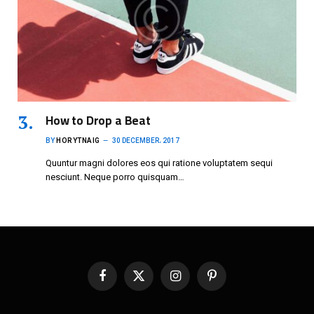
How to Drop a Beat
BY
HORYTNAIG
30 DECEMBER، 2017
Quuntur magni dolores eos qui ratione voluptatem sequi
nesciunt. Neque porro quisquam…
Facebook
X
Instagram
Pinterest
(Twitter)