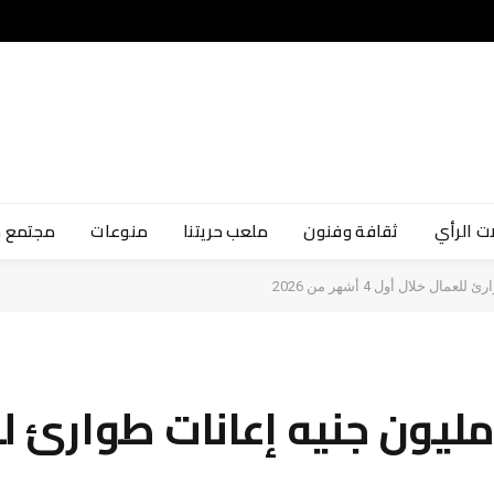
ت الرأي
ثقافة وفنون
ملعب حريتنا
منوعات
مجتمع 
زير العمل: صرف 57.5 مليون جنيه إعانات ط