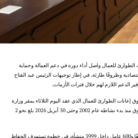
الطوارئ للعمال واصل أداء دوره في دعم العمالة وحماية
تصادية وظروفًا طارئة، في إطار توجيهات الرئيس عبد الفتاح
ير الدعم اللازم لهم خلال فترات الأزمات.
إعانات الطوارئ للعمال الذي عقد اليوم الثلاثاء بمقر وزارة
العمل، أن إجمالي الإعانات التي صرفها الصندوق منذ بدء نشاطه عام 2002 وحتى 30 أبريل 2026 بلغ نحو 2
وأشار إلى أن هذه الإعانات استفاد منها 441 ألفًا و600 عامل داخل 3999 منشأة، في خطوة تستهدف الحفاظ