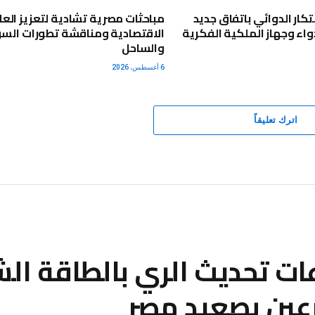
بتكار الدوائي باتفاق جديد
مباحثات مصرية تشادية لتعزيز العل
واء وجهاز الملكية الفكرية
الاقتصادية ومناقشة تطورات الس
والساحل
6 أغسطس، 2026
اترك تعليقاً
عات تحديث الري بالطاقة ا
رعين بصعيد مصر