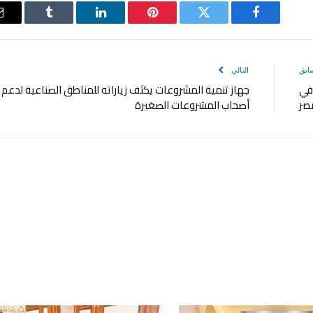
فيسبوك
تويتر
بينتيريست
لينكدإن
Tumblr
ابق
التالي
 في
جهاز تنمية المشروعات يكثف زياراته للمناطق الصناعية لدعم
مصر
أصحاب المشروعات الصغيرة