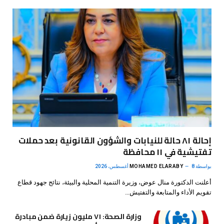
إحالة ٨١ حالة للنيابات والشؤون القانونية بعد حملات
تفتيشية في ١١ محافظة
بواسطة
8 أغسطس، 2026
MOHAMED ELARABY
أعلنت الدكتورة منال عوض، وزيرة التنمية المحلية والبيئة، نتائج جهود قطاع
تقويم الأداء والمتابعة والتفتيش…
وزارة الصحة: ٧١ مليون زيارة ضمن مبادرة