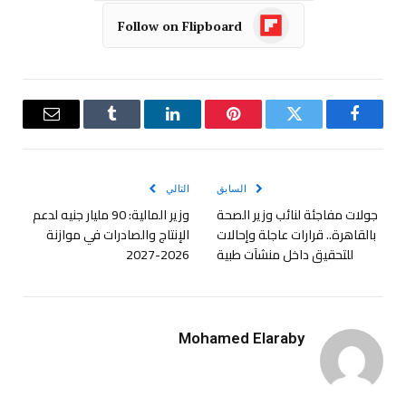
Follow on Flipboard
فيسبوك
تويتر
بينتيريست
لينكدإن
Tumblr
البريد
الإلكترو
السابق
التالي
جولات مفاجئة لنائب وزير الصحة
وزير المالية: 90 مليار جنيه لدعم
بالقاهرة.. قرارات عاجلة وإحالات
الإنتاج والصادرات في موازنة
للتحقيق داخل منشآت طبية
2026-2027
Mohamed Elaraby