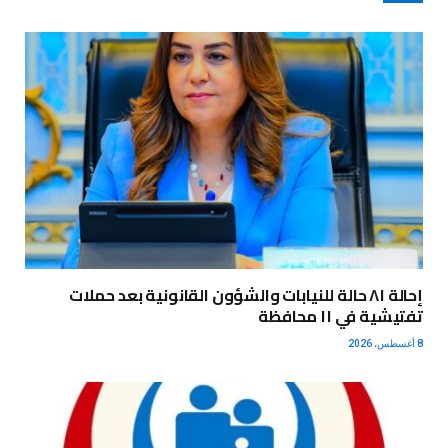
إحالة ٨١ حالة للنيابات والشؤون القانونية بعد حملات
تفتيشية في ١١ محافظة
8 أغسطس، 2026