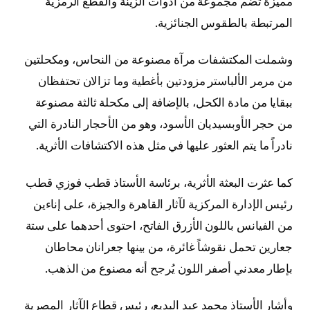
مميزة تضم مجموعة من أدوات الزينة والقطع الرمزية
المرتبطة بالطقوس الجنائزية.
وشملت المكتشفات مرآة مصنوعة من النحاس، ومكحلتين
من مرمر الألباستر مزودتين بأغطية وما تزالان تحتفظان
ببقايا من مادة الكحل، بالإضافة إلى مكحلة ثالثة مصنوعة
من حجر الأوبسيديان الأسود، وهو من الأحجار النادرة التي
نادراً ما يتم العثور عليها في مثل هذه الاكتشافات الأثرية.
كما عثرت البعثة الأثرية، برئاسة الأستاذ قطب فوزي قطب
رئيس الإدارة المركزية لآثار القاهرة والجيزة، على إناءين
من الفيانس باللون الأزرق الفاتح، احتوى أحدهما على ستة
جعارين تحمل نقوشاً غائرة، من بينها جعرانان محاطان
بإطار معدني أصفر اللون يُرجح أنه مصنوع من الذهب.
وأشار الأستاذ محمد عبد البديع، رئيس قطاع الآثار المصرية