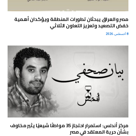
مصر والعراق يبحثان تطورات المنطقة ويؤكدان أهمية
خفض التصعيد وتعزيز التعاون الثلاثي
8 أغسطس، 2026
مركز أندلس: استمرار احتجاز 35 مواطنًا شيعيًا يثير مخاوف
بشأن حرية المعتقد في مصر