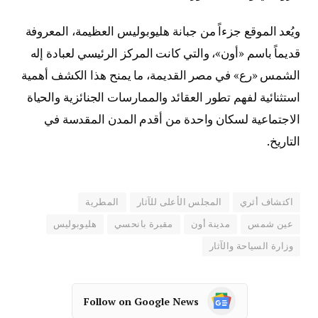
ويُعد الموقع جزءاً من جبانة هليوبوليس العظيمة، المعروفة
قديماً باسم «أون»، والتي كانت المركز الرئيسي لعبادة إله
الشمس «رع» في مصر القديمة، ما يمنح هذا الكشف أهمية
استثنائية لفهم تطور العقائد والممارسات الجنائزية والحياة
الاجتماعية لسكان واحدة من أقدم المدن المقدسة في
التاريخ.
اكتشاف أثري
المجلس الأعلى للآثار
المطرية
عين شمس
مدينة أون
مقبرة بانحسي
هليوبوليس
وزارة السياحة والآثار
Follow on Google News