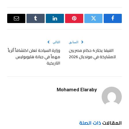
فيسبوك
تويتر
بينتيريست
لينكدإن
Tumblr
البريد
الإلكترو
السابق
التالي
الفيفا يختار 4 حكام مصريين
وزارة السياحة تعلن اكتشافاً أثرياً
للمشاركة في مونديال 2026
مهماً في جبانة هليوبوليس
التاريخية
Mohamed Elaraby
المقالات
ذات الصلة