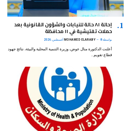
إحالة ٨١ حالة للنيابات والشؤون القانونية بعد
حملات تفتيشية في ١١ محافظة
بواسطة
8 أغسطس، 2026
MOHAMED ELARABY
أعلنت الدكتورة منال عوض، وزيرة التنمية المحلية والبيئة، نتائج جهود
قطاع تقويم…