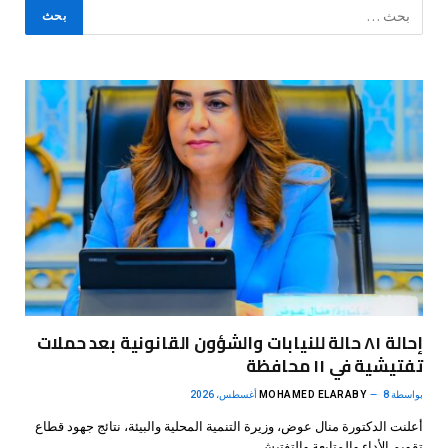
إحالة ٨١ حالة للنيابات والشؤون القانونية بعد حملات
تفتيشية في ١١ محافظة
بواسطة
8 أغسطس، 2026
MOHAMED ELARABY
أعلنت الدكتورة منال عوض، وزيرة التنمية المحلية والبيئة، نتائج جهود قطاع
تقويم الأداء والمتابعة والتفتيش…