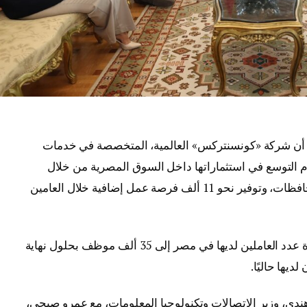
ات أن شركة «كونسنتركس» العالمية، المتخصصة في خدمات
زم التوسع في استثماراتها داخل السوق المصرية من خلال
إنشاء 5 مراكز تشغيل جديدة في عدد من المحافظات، وتوفير نحو 11 ألف فرصة عمل إضافية خلال العامين
ويأتي التوسع الجديد ضمن خطة الشركة لزيادة عدد العاملين لديها في مصر إلى 35 ألف موظف بحلول نهاية
دي، وزير الاتصالات وتكنولوجيا المعلومات، مع عمرو صبحي،