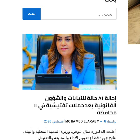
إحالة ٨١ حالة للنيابات والشؤون
القانونية بعد حملات تفتيشية في ١١
محافظة
بواسطة
8 أغسطس، 2026
MOHAMED ELARABY
أعلنت الدكتورة منال عوض، وزيرة التنمية المحلية والبيئة،
نتائج جهود قطاع تقويم الأداء والمتابعة والتفتيش…