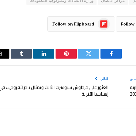
ل
مراكز الاتصال
وزارة الاتصالات وتكنولوجيا المعلومات
Follow on Flipboard
Follow
فيسبوك
تويتر
بينتيريست
لينكدإن
Tumblr
ابق
التالي
ازنة
العثور على خرطوش سنوسرت الثالث وتمثال نادر لأفروديت في
إهناسيا الأثرية