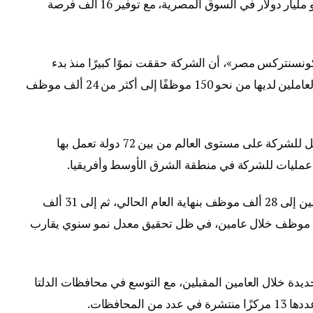
يناير 2025، تستهدف ضخ استثمارات تقدر بنحو مليار دولار في السوق المصرية، مع توفير 16 ألف فرصة
سنتركس مصر»، أن الشركة حققت نموًا كبيرًا منذ بدء
نشاطها في مصر عام 2009، حيث ارتفع عدد العاملين لديها من نحو 150 موظفًا إلى أكثر من 24 ألف موظف
وأضاف أن مصر أصبحت ثالث أكبر مركز تشغيل للشركة على مستوى العالم من بين 72 دولة تعمل بها
كز عمليات للشركة في منطقة الشرق الأوسط وأفريقيا.
وأشار إلى أن الشركة تستهدف رفع عدد العاملين إلى 28 ألف موظف بنهاية العام الحالي، ثم إلى 31 ألف
ال العام المقبل، وصولًا إلى 35 ألف موظف خلال عامين، في ظل تحقيق معدل نمو سنوي يقارب
فة 5 مراكز تشغيل جديدة خلال العامين المقبلين، مع التوسع في محافظات الدلتا
لمحافظات.