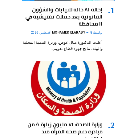
إحالة ٨١ حالة للنيابات والشؤون
القانونية بعد حملات تفتيشية في
١١ محافظة
بواسطة
8 أغسطس، 2026
MOHAMED ELARABY
أعلنت الدكتورة منال عوض، وزيرة التنمية المحلية
والبيئة، نتائج جهود قطاع تقويم…
وزارة الصحة: ٧١ مليون زيارة ضمن
مبادرة دعم صحة المرأة منذ