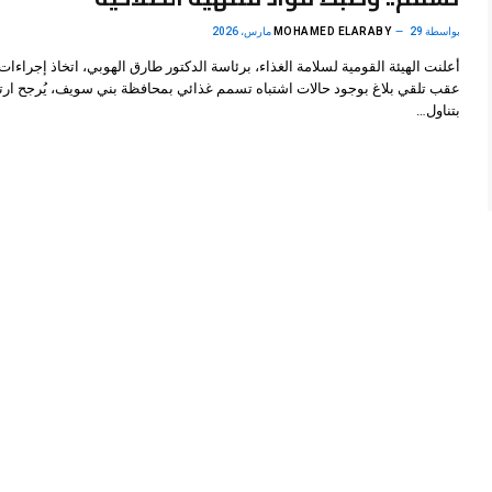
بواسطة
29 مارس، 2026
MOHAMED ELARABY
أعلنت الهيئة القومية لسلامة الغذاء، برئاسة الدكتور طارق الهوبي، اتخاذ إجراءات
عقب تلقي بلاغ بوجود حالات اشتباه تسمم غذائي بمحافظة بني سويف، يُرجح ارتب
بتناول…