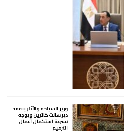
وزير السياحة والآثار يتفقد
دير سانت كاترين ويوجه
بسرعة استكمال أعمال
الترميم