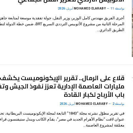
بواسطة
11 أبريل، 2026
MOHAMED ELARABY
أجرى الفريق مهندس كامل الوزير، وزير النقل، جولة تفقدية موسعة لمتابعة جاهز
المرحلة الثانية من مشروع الأتوبيس الترددي السريع BRT، ضمن خطة الد
الطريق الدائري…
قلاع على الرمال.. تقرير الإيكونوميست يكشف:
مليارات العاصمة الإدارية تعزز نفوذ الجيش وت
باب الأرباح لكبار القادة
بواسطة
2 أبريل، 2026
MOHAMED ELARABY
في تقرير مطوّل نشرته مجلة “1843” التابعة لمجلة الإيكونوميست البريطانية، 
عنوان لافت “نظام الأهرام الجديد في مصر”، يقدّم الكاتب ويندل ستيفنسون قراء
معمّقة لمشروع العاصمة…