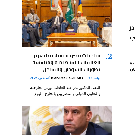
در
ي
مباحثات مصرية تشادية لتعزيز
العلاقات الاقتصادية ومناقشة
دة
تطورات السودان والساحل
اون
بواسطة
6 أغسطس، 2026
MOHAMED ELARABY
التقى الدكتور بدر عبد العاطي، وزير الخارجية
والتعاون الدولي والمصريين بالخارج، اليوم…