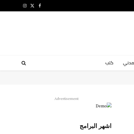
X
فيسبوك
الانستغرام
(Twitter)
مدني
كتب
Advertisement
اشهر البرامج