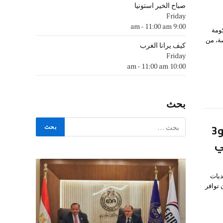
صباح الخير استونيا
Friday
-
11:00 am
9:00 am
ومة
ة، من
كيف يرانا الغرب
Friday
-
11:00 am
10:00 am
بحث
وزير المالية: تحركنا بسرعة لمواجهة التحديات.. و3
ي
ديات
 توافر