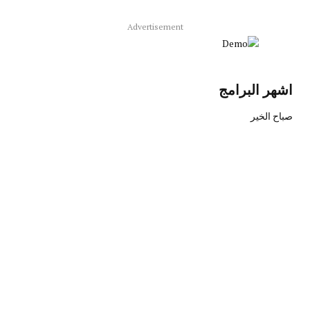
Advertisement
اشهر البرامج
صباح الخير
Saturday
-
10:00 am
8:00 am
حوارات سميح
Saturday
-
1:00 pm
11:00 am
بحث