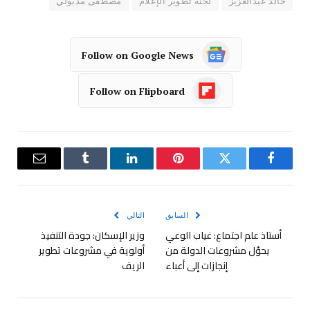
خالد عبدالعزيز
لجنة تطوير الإعلام
مصطفى مدبولي
Follow on Google News
Follow on Flipboard
فيسبوك
تويتر
بينتيريست
لينكدإن
Tumblr
البريد
الإلكترو
السابق
التالي
أستاذ علم اجتماع: غياب الوعي
وزير الإسكان: جودة التنفيذ
يحوّل مشروعات الدولة من
أولوية في مشروعات تطوير
إنجازات إلى أعباء
الريف