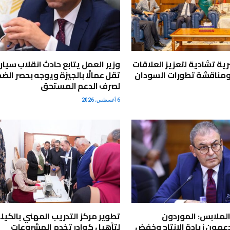
ية تشادية لتعزيز العلاقات
وزير العمل يتابع حادث انقلاب سيار
ومناقشة تطورات السودان
تقل عمالًا بالجيزة ويوجه بحصر الضح
لصرف الدعم المستحق
6 أغسطس، 2026
لملابس: الموردون
عمون زيادة الإنتاج وخفض
لتأهيل كوادر تخدم المشروعات