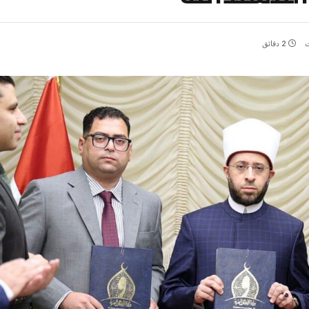
ت
2 دقائق