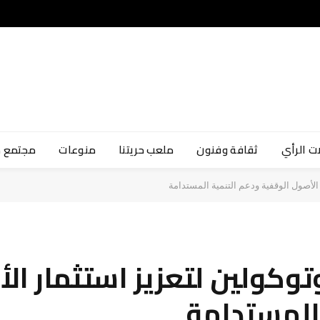
ت الرأي
ثقافة وفنون
ملعب حريتنا
منوعات
مجتمع 
 الأصول الوقفية ودعم التنمية المستدامة
توكولين لتعزيز استثمار ال
 المستدامة