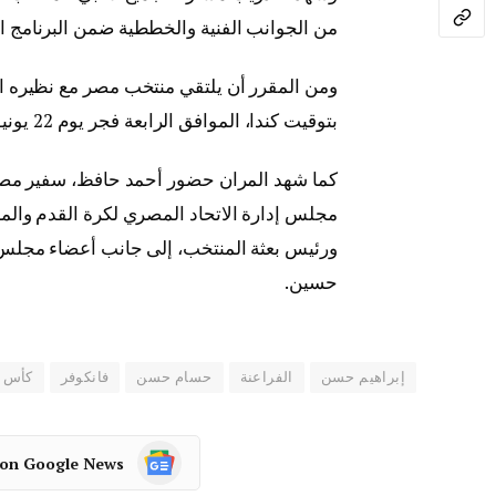
من الجوانب الفنية والخططية ضمن البرنامج ال
بتوقيت كندا، الموافق الرابعة فجر يوم 22 يونيو بتوقيت مصر.
كما شهد المران حضور أحمد حافظ، سفير مصر 
مجلس إدارة الاتحاد المصري لكرة القدم والم
ورئيس بعثة المنتخب، إلى جانب أعضاء مجلس 
حسين.
إبراهيم حسن
الفراعنة
حسام حسن
فانكوفر
كأس الع
 on Google News