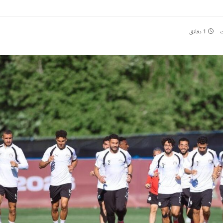
ت
1 دقائق