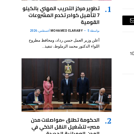
تطوير مركز التدريب المهني بالكيلو
7 لتأهيل كوادر تخدم المشروعات
القومية
البريد
بواسطة
5 أغسطس، 2026
MOHAMED ELARABY
الإلكتروني
أعلن وزير العمل حسن رداد، ومحافظ مطروح
اللواء الدكتور محمد الزملوط، تنفيذ…
صناعية جديدة لزيادة الصادرات إلى 100
الحكومة تطلق «مواصلات مدن
مصر» لتشغيل النقل الذكي في
المدن العمرانية الجديدة