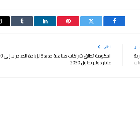
فيسبوك
تويتر
بينتيريست
لينكدإن
Tumblr
ابق
التالي
رية
الحكومة تطلق شراكات 
يات
مليار دولار بحلول 2030