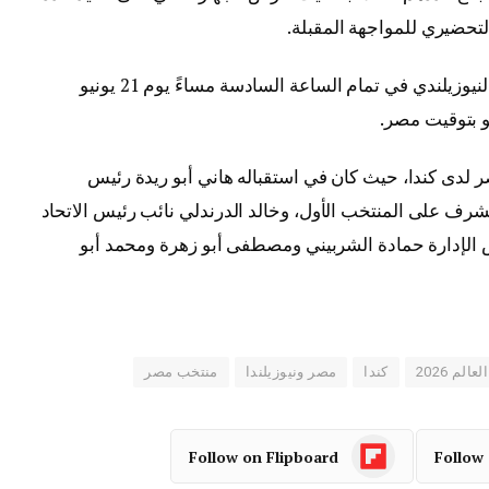
تحضيري للمواجهة المقبلة.
ومن المقرر أن يلتقي منتخب مصر مع نظيره النيوزيلندي في تمام الساعة السادسة مساءً يوم 21 يونيو
لدى كندا، حيث كان في استقباله هاني أبو ريدة رئيس
شرف على المنتخب الأول، وخالد الدرندلي نائب رئيس الاتحاد
الإدارة حمادة الشربيني ومصطفى أبو زهرة ومحمد أبو
الم 2026
كندا
مصر ونيوزيلندا
منتخب مصر
Follow on Flipboard
Follow