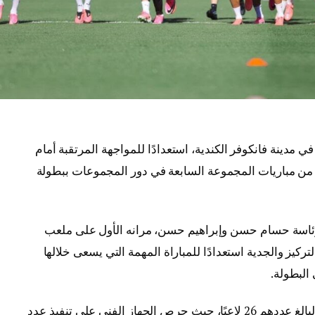
 مدينة فانكوفر الكندية، استعدادًا للمواجهة المرتقبة أمام
ة من مباريات المجموعة السابعة في دور المجموعات ببطولة
برئاسة حسام حسن وإبراهيم حسن، مرانه الأول على ملعب
كيز والجدية استعدادًا للمباراة المهمة التي يسعى خلالها
البطولة.
وشهد التدريب مشاركة جميع لاعبي المنتخب البالغ عددهم 26 لاعبًا، حيث حرص الجهاز الفني على تنفيذ عدد