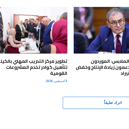
لملابس: الموردون
عمون زيادة الإنتاج وخفض
لتأهيل كوادر تخدم المشروعات
راد
القومية
5 أغسطس، 2026
اترك تعليقاً