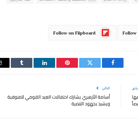
Follow on Flipboard
Follow
فيسبوك
تويتر
بينتيريست
لينكدإن
Tumblr
ابق
التالي
عها
أسامة الأزهري يشارك احتفالات العيد القومي للمنوفية
صاً
ويشيد بجهود التنمية