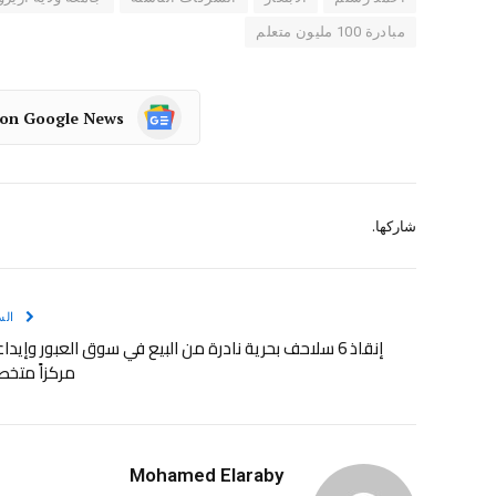
مبادرة 100 مليون متعلم
 on Google News
شاركها.
الس
إنقاذ 6 سلاحف بحرية نادرة من البيع في سوق العبور وإيدا
مركزاً متخص
Mohamed Elaraby