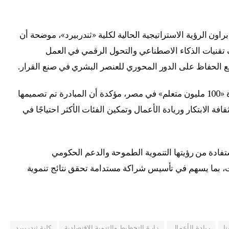
ون الرؤية الاستراتيجية الحالية لكلية «ثندربيرد»، موضحة أن
تقنيات الذكاء الاصطناعي والتحول الرقمي في العمل
ع الحفاظ على الدور المحوري للعنصر البشري في صنع القرار.
وأعلنت عميدة الكلية تطلعها إلى إطلاق مبادرة «100 مليون متعلم» في مصر، مؤكدة أن المبادرة تم تصميمها
 الابتكار وريادة الأعمال وتمكين الفئات الأكثر احتياجًا في
فادة من رؤيتها التنموية الطموحة والدعم الحكومي
ات، بما يسهم في تأسيس شراكة مستدامة تحقق نتائج تنموية
نا
ريادة الأعمال
زارة التخطيط والتنمية الاقتصادية
كلية ثندربيرد