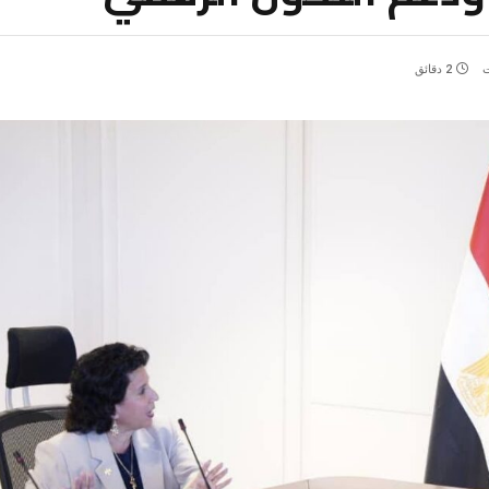
ت
2 دقائق