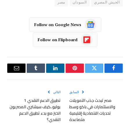
الجيش المصري
السودان
مصر
Follow on Google News
Follow on Flipboard
فيسبوك
تويتر
بينتيريست
لينكدإن
Tumblr
البريد
الإلكترو
السابق
التالي
مصر تبحث جذب التمويلات
تطبيق الدعم النقدي 1
والاستثمارات في باكو وسط
يوليو..كيف سيشتري المصريون
تحديات اقتصادية إقليمية
الخبز مع بدء تطبيق الدعم
متصاعدة
النقدي؟