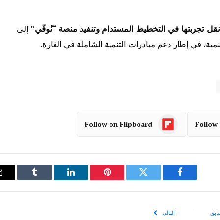
نقل تجربتها في التخطيط المستدام وتنفيذ منصة “نُوفّي”
إلى
لتنمية، في إطار دعم مبادرات التنمية الشاملة في القارة.
Follow on Flipboard
Follow
فيسبوك
تويتر
بينتيريست
لينكدإن
Tumblr
ابق
التالي