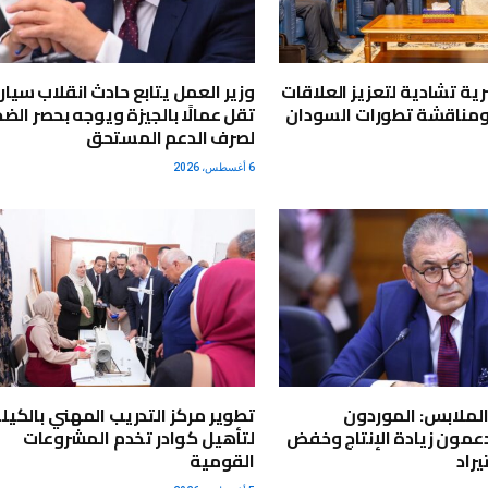
ية تشادية لتعزيز العلاقات
وزير العمل يتابع حادث انقلاب سيار
ومناقشة تطورات السودان
تقل عمالًا بالجيزة ويوجه بحصر الضح
لصرف الدعم المستحق
6 أغسطس، 2026
لملابس: الموردون
عمون زيادة الإنتاج وخفض
لتأهيل كوادر تخدم المشروعات
راد
القومية