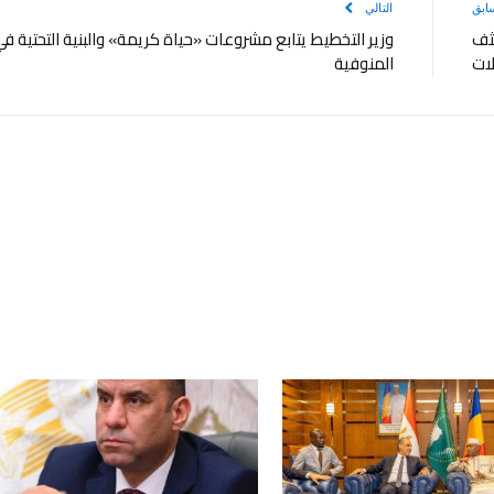
ابق
التالي
ثف
وزير التخطيط يتابع مشروعات «حياة كريمة» والبنية التحتية ف
لات
المنوفية