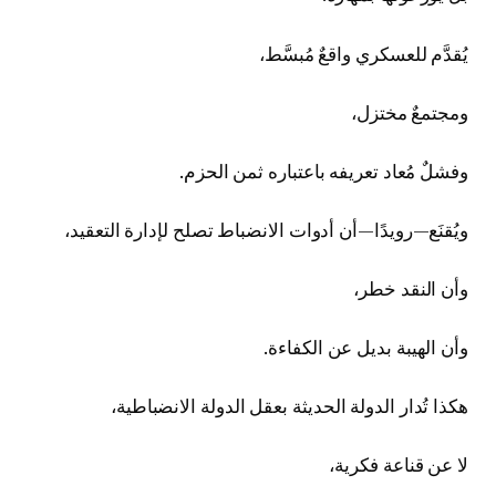
يُقدَّم للعسكري واقعٌ مُبسَّط،
ومجتمعٌ مختزل،
وفشلٌ مُعاد تعريفه باعتباره ثمن الحزم.
ويُقنَع—رويدًا—أن أدوات الانضباط تصلح لإدارة التعقيد،
وأن النقد خطر،
وأن الهيبة بديل عن الكفاءة.
هكذا تُدار الدولة الحديثة بعقل الدولة الانضباطية،
لا عن قناعة فكرية،