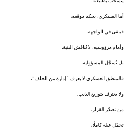
ينسحب بطبيعته.
أما العسكري، بحكم موقعه،
فيبقى في الواجهة.
وأمام مرؤوسيه، لا تُناقَش البنية،
بل تُسجَّل المسؤولية.
فالمنطق العسكري لا يعرف “إدارة من الخلف”،
ولا يعترف بتوزيع الذنب.
من تصدّر القرار،
تحمّل عبئه كاملًا،