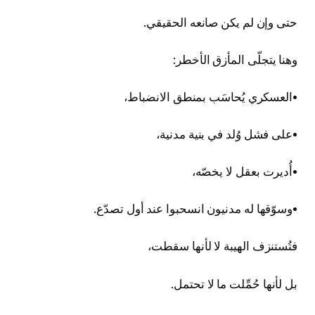
حتى وإن لم يكن صانعه الحقيقي.
وهنا يتجلّى المأزق الأخطر:
•العسكري يُحاسَب بمنطق الانضباط،
•على فشل وُلد في بنية مدنية،
•أُديرت بعقل لا يخصّه،
•وسوّقها له مدنيون انسحبوا عند أول تصدّع.
فتُستنزف الهيبة لا لأنها سقطت،
بل لأنها حُمِّلت ما لا تحتمل.