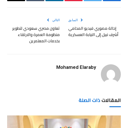
فيسبوك
تويتر
بينتيريست
لينكدإن
Tumblr
البريد
الإلكترو
السابق
التالي
إحالة مصوري فيديو المحامي
تعاون مصري سعودي لتطوير
أشرف نبيل إلى النيابة العسكرية
منظومة العمرة والارتقاء
بخدمات المعتمرين
Mohamed Elaraby
المقالات
ذات الصلة