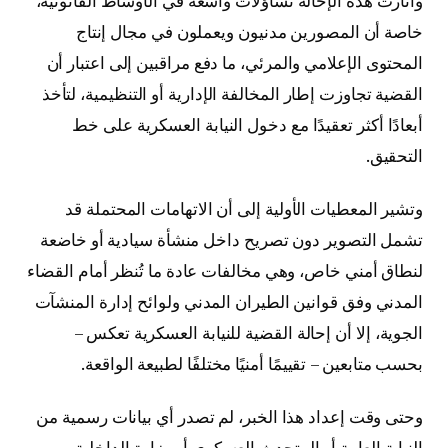
وأثارت هذه الإحالة تساؤلات واسعة في الأوساط القانونية،
خاصة أن المصورين مدنيون ويعملون في مجال إنتاج
المحتوى الإعلامي والمرئي، ما دفع مراقبين إلى اعتبار أن
القضية تجاوزت إطار المخالفة الإدارية أو التنظيمية، لتأخذ
أبعادًا أكثر تعقيدًا مع دخول النيابة العسكرية على خط
التحقيق.
وتشير المعطيات الأولية إلى أن الاتهامات المحتملة قد
تشمل التصوير دون تصريح داخل منشأة سيادية أو خاضعة
لنطاق أمني خاص، وهي مخالفات عادة ما تُنظر أمام القضاء
المدني وفق قوانين الطيران المدني ولوائح إدارة المنشآت
الجوية، إلا أن إحالة القضية للنيابة العسكرية تعكس –
بحسب متابعين – تقييمًا أمنيًا مختلفًا لطبيعة الواقعة.
وحتى وقت إعداد هذا الخبر، لم تصدر أي بيانات رسمية من
النيابة العامة أو المتحدث العسكري أو وزارة الداخلية