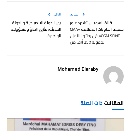
الإلكترو
السابق
التالي
قناة السويس تشهد عبور
بين الدولة الانضباطية والدولة
سفينة الحاويات العملاقة «CMA
الحديثة: مأزق العلوّ ومسؤولية
CGM SEINE» في رحلتها الأولى
الواجهة
بحمولة 250 ألف طن
Mohamed Elaraby
المقالات
ذات الصلة