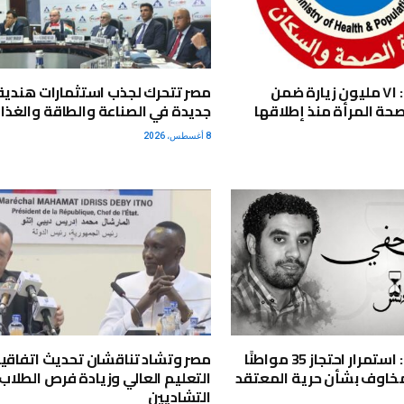
وزارة الصحة: ٧١ مليون زيارة ضمن
مصر تتحرك لجذب استثمارات هندية
صحة المرأة منذ إطلاقها
جديدة في الصناعة والطاقة والغذا
8 أغسطس، 2026
مركز أندلس: استمرار احتجاز 35 مواطنًا
مصر وتشاد تناقشان تحديث اتفاقي
 مخاوف بشأن حرية المعتقد
التعليم العالي وزيادة فرص الطلاب
التشاديين