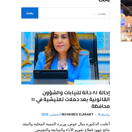
إحالة ٨١ حالة للنيابات والشؤون
القانونية بعد حملات تفتيشية في ١١
محافظة
بواسطة
8 أغسطس، 2026
MOHAMED ELARABY
أعلنت الدكتورة منال عوض، وزيرة التنمية المحلية والبيئة،
نتائج جهود قطاع تقويم الأداء والمتابعة والتفتيش…