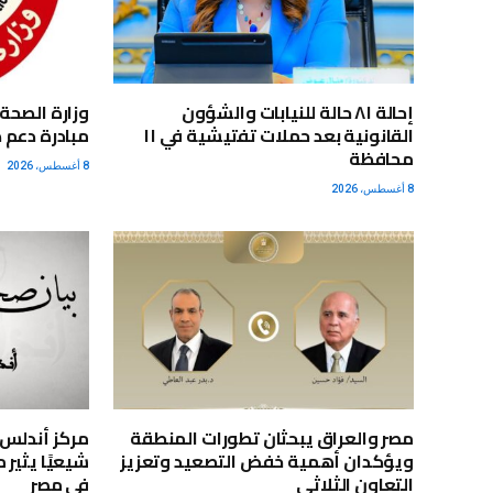
إحالة ٨١ حالة للنيابات والشؤون
القانونية بعد حملات تفتيشية في ١١
مبادرة دعم 
محافظة
8 أغسطس، 2026
8 أغسطس، 2026
مصر والعراق يبحثان تطورات المنطقة
ويؤكدان أهمية خفض التصعيد وتعزيز
شيعيًا يثير
التعاون الثلاثي
في مصر