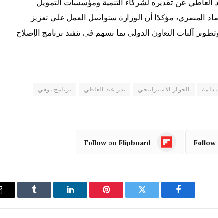
بد العاطي عن تقديره لشركاء التنمية ومؤسسات التمويل
اد المصري، مؤكدًا أن الوزارة ستواصل العمل على تعزيز
طوير آليات التعاون الدولي بما يسهم في تنفيذ برنامج الإصلاح
تدامة
الحوار الاستراتيجي
بدر عبد العاطي
برنامج نوفي
Follow on Flipboard
Follow
فيسبوك
تويتر
بينتيريست
لينكدإن
Tumblr