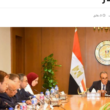
ت
3 دقائق