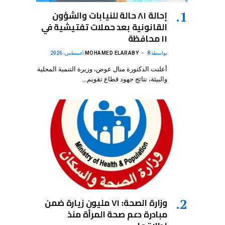
إحالة ٨١ حالة للنيابات والشؤون
القانونية بعد حملات تفتيشية في
١١ محافظة
بواسطة
8 أغسطس، 2026
MOHAMED ELARABY
أعلنت الدكتورة منال عوض، وزيرة التنمية المحلية
والبيئة، نتائج جهود قطاع تقويم…
وزارة الصحة: ٧١ مليون زيارة ضمن
مبادرة دعم صحة المرأة منذ