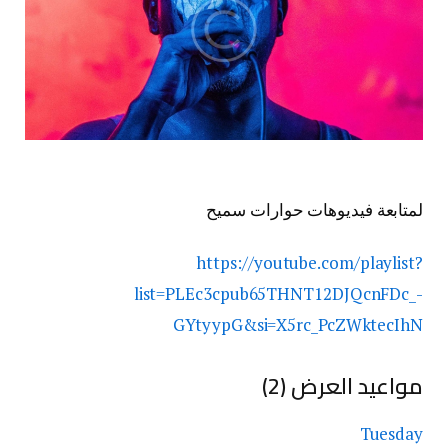
لمتابعة فيديوهات حوارات سميح
https://youtube.com/playlist?
list=PLEc3cpub65THNT12DJQcnFDc_-
GYtyypG&si=X5rc_PcZWktecIhN
مواعيد العرض (2)
Tuesday