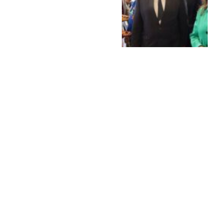
وزيرة الثقافة تتفقد دار
الكتب وتعلن دعمًا واسعًا
لمشروعات الرقمنة وحماية
التراث الوثائقي
بواسطة
MOHAMED ELARABY
27 أبريل،