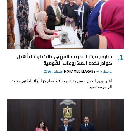
تطوير مركز التدريب المهني بالكيلو 7 لتأهيل
كوادر تخدم المشروعات القومية
بواسطة
5 أغسطس، 2026
MOHAMED ELARABY
أعلن وزير العمل حسن رداد، ومحافظ مطروح اللواء الدكتور محمد
الزملوط، تنفيذ…