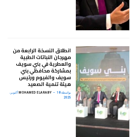
انطلاق النسخة الرابعة من
مهرجان النباتات الطبية
والعطرية في بني سويف
بمشاركة محافظي بني
سويف والفيوم ورئيس
هيئة تنمية الصعيد
بواسطة
MOHAMED ELARABY
18 أكتوبر،
2025