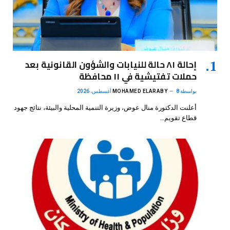
إحالة ٨١ حالة للنيابات والشؤون القانونية بعد
حملات تفتيشية في ١١ محافظة
بواسطة
8 أغسطس، 2026
MOHAMED ELARABY
أعلنت الدكتورة منال عوض، وزيرة التنمية المحلية والبيئة، نتائج جهود
قطاع تقويم…