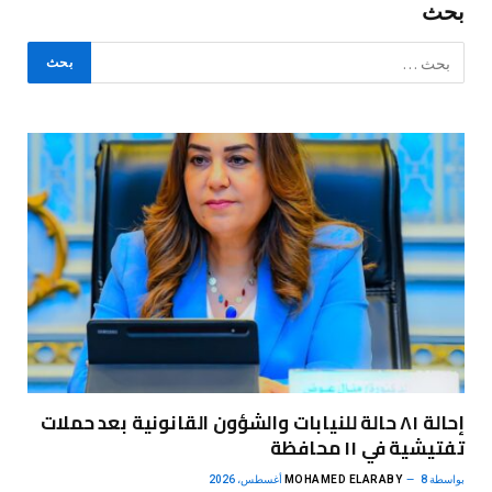
بحث
إحالة ٨١ حالة للنيابات والشؤون القانونية بعد حملات
تفتيشية في ١١ محافظة
بواسطة
8 أغسطس، 2026
MOHAMED ELARABY