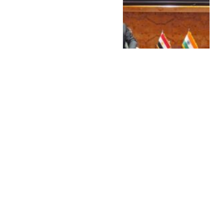
وزير الاتصالات: معيار نجاح
الذكاء الاصطناعي هو عدد
المستفيدين بحلول 2030
بواسطة
MOHAMED ELARABY
19 فبراير،
2026