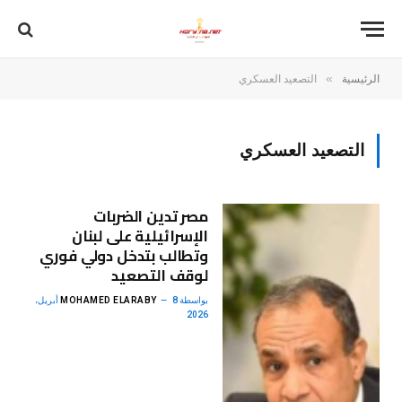
»
الرئيسية
التصعيد العسكري
التصعيد العسكري
مصر تدين الضربات
الإسرائيلية على لبنان
وتطالب بتدخل دولي فوري
لوقف التصعيد
بواسطة
MOHAMED ELARABY
8 أبريل،
2026