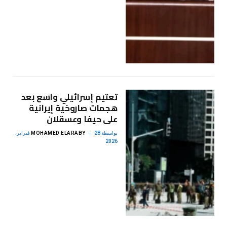
تعتيم إسرائيلي واسع بعد
هجمات صاروخية إيرانية
على حيفا وعسقلان
بواسطة
MOHAMED ELARABY
28 فبراير،
2026