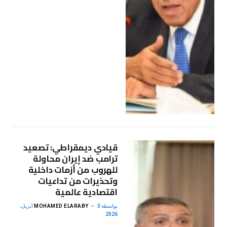
قيادي ديمقراطي: تصعيد
ترامب ضد إيران محاولة
للهروب من أزمات داخلية
وتحذيرات من تداعيات
اقتصادية عالمية
بواسطة
MOHAMED ELARABY
3 أبريل،
2026