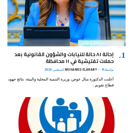
إحالة ٨١ حالة للنيابات والشؤون القانونية بعد
حملات تفتيشية في ١١ محافظة
بواسطة
8 أغسطس، 2026
MOHAMED ELARABY
أعلنت الدكتورة منال عوض، وزيرة التنمية المحلية والبيئة، نتائج جهود
قطاع تقويم…