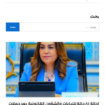
بحث
إحالة ٨١ حالة للنيابات والشؤون القانونية بعد حملات