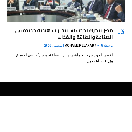
مصر تتحرك لجذب استثمارات هندية جديدة في
الصناعة والطاقة والغذاء
بواسطة
8 أغسطس، 2026
MOHAMED ELARABY
اختتم المهندس خالد هاشم، وزير الصناعة، مشاركته في اجتماع
وزراء صناعة دول…
فيسبوك
X
الانستغرام
بينتيريست
(Twitter)
.
DMB Agency
© 2026 Powered by