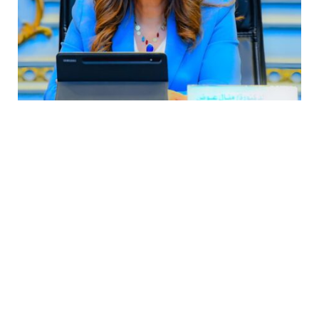
إحالة ٨١ حالة للنيابات والشؤون القانونية بعد
حملات تفتيشية في ١١ محافظة
بواسطة
8 أغسطس، 2026
MOHAMED ELARABY
أعلنت الدكتورة منال عوض، وزيرة التنمية المحلية والبيئة، نتائج جهود
قطاع تقويم…