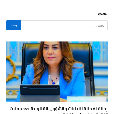
بحث
إحالة ٨١ حالة للنيابات والشؤون القانونية بعد حملات