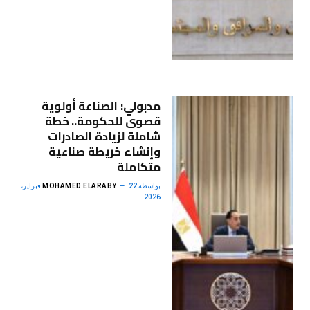
مدبولي: الصناعة أولوية
قصوى للحكومة.. خطة
شاملة لزيادة الصادرات
وإنشاء خريطة صناعية
متكاملة
بواسطة
MOHAMED ELARABY
22 فبراير،
2026