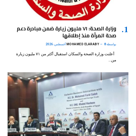
وزارة الصحة: ٧١ مليون زيارة ضمن مبادرة دعم
صحة المرأة منذ إطلاقها
بواسطة
8 أغسطس، 2026
MOHAMED ELARABY
أعلنت وزارة الصحة والسكان استقبال أكثر من ٧١ مليون زيارة
من…