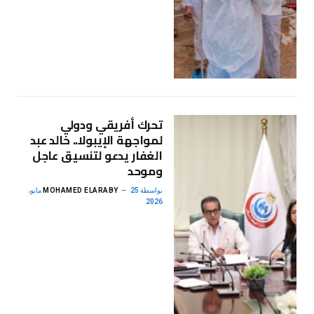
تحرك أفريقي ودولي
لمواجهة الإيبولا.. خالد عبد
الغفار يدعو لتنسيق عاجل
وموحد
بواسطة
MOHAMED ELARABY
25 مايو،
2026