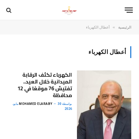
»
الرئيسية
أعطال الكهرباء
أعطال الكهرباء
الكهرباء تكثف الرقابة
الميدانية خلال العيد..
تفتيش 76 موقعًا في 12
محافظة
بواسطة
MOHAMED ELARABY
30 مايو،
2026