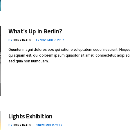
What’s Up in Berlin?
BY
HORYTNAIG
12 NOVEMBER، 2017
Quuntur magni dolores eos qui ratione voluptatem sequi nesciunt. Neque
quisquam est, qui dolorem ipsum quiaolor sit amet, consectetur, adipisci 
sed quia non numquam…
Lights Exhibition
BY
HORYTNAIG
8 NOVEMBER، 2017