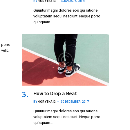
BY
HORYTNAIG
4 JANUARY، 2018
Quuntur magni dolores eos qui ratione
voluptatem sequi nesciunt. Neque porro
quisquam…
 porro
velit,
How to Drop a Beat
BY
HORYTNAIG
30 DECEMBER، 2017
Quuntur magni dolores eos qui ratione
voluptatem sequi nesciunt. Neque porro
quisquam…