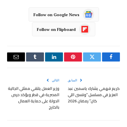
Follow on Google News
Follow on Flipboard
فيسبوك
تويتر
بينتيريست
لينكدإن
Tumblr
البريد
الإلكترو
السابق
التالي
كريم فهمي يشارك ياسمين عبد
وزير العمل يلتقي ممثلي الجالية
العزيز في مسلسل “وننسى اللي
المصرية في قطر ويؤكد حرص
كان” رمضان 2026
الدولة على حماية العمال
بالخارج