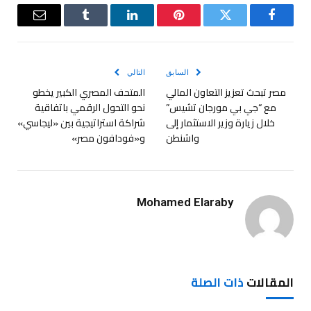
فيسبوك
تويتر
بينتيريست
لينكدإن
Tumblr
البريد
الإلكترو
السابق
التالي
مصر تبحث تعزيز التعاون المالي
المتحف المصري الكبير يخطو
مع “جي بي مورجان تشيس”
نحو التحول الرقمي باتفاقية
خلال زيارة وزير الاستثمار إلى
شراكة استراتيجية بين «ليجاسي»
واشنطن
و«فودافون مصر»
Mohamed Elaraby
المقالات
ذات الصلة