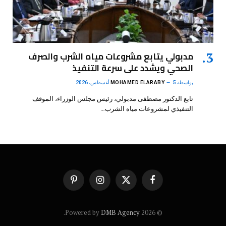
مدبولي يتابع مشروعات مياه الشرب والصرف
الصحي ويشدد على سرعة التنفيذ
بواسطة
5 أغسطس، 2026
MOHAMED ELARABY
تابع الدكتور مصطفى مدبولي، رئيس مجلس الوزراء، الموقف
التنفيذي لمشروعات مياه الشرب…
فيسبوك
X
الانستغرام
بينتيريست
(Twitter)
.
DMB Agency
© 2026 Powered by