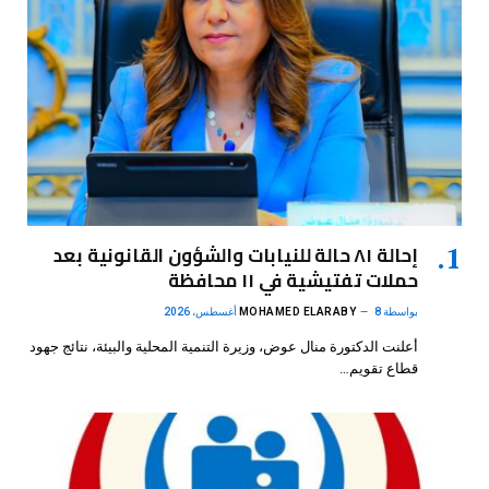
إحالة ٨١ حالة للنيابات والشؤون القانونية بعد
حملات تفتيشية في ١١ محافظة
بواسطة
8 أغسطس، 2026
MOHAMED ELARABY
أعلنت الدكتورة منال عوض، وزيرة التنمية المحلية والبيئة، نتائج جهود
قطاع تقويم…