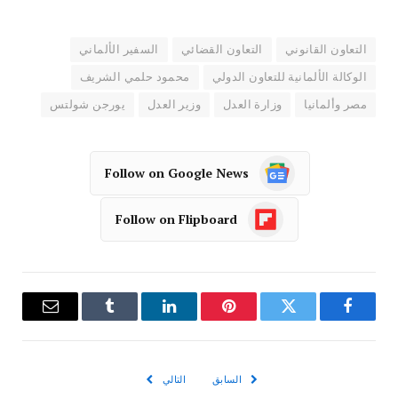
التعاون القانوني
التعاون القضائي
السفير الألماني
الوكالة الألمانية للتعاون الدولي
محمود حلمي الشريف
مصر وألمانيا
وزارة العدل
وزير العدل
يورجن شولتس
Follow on Google News
Follow on Flipboard
فيسبوك
تويتر
بينتيريست
لينكدإن
Tumblr
البريد
الإلكترو
السابق
التالي