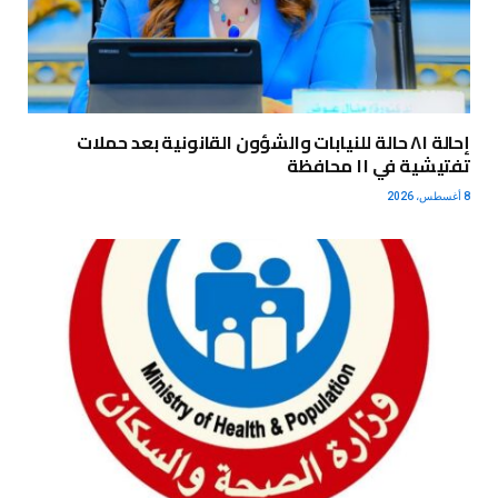
إحالة ٨١ حالة للنيابات والشؤون القانونية بعد حملات
تفتيشية في ١١ محافظة
8 أغسطس، 2026