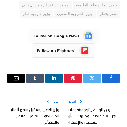
تطورات الأوضاع الإقليمية
محمد بن عبد الرحمن آل ثاني
مصر وقطر
وزير الخارجية المصري
وزير خارجية قطر
Follow on Google News
Follow on Flipboard
فيسبوك
تويتر
بينتيريست
لينكدإن
Tumblr
البريد
الإلكترو
السابق
التالي
رئيس الوزراء يتابع مشروعات
وزير العدل يستقبل سفير ألمانيا
بورسعيد ويصدر توجيهات بشأن
لبحث تطوير التعاون القانوني
الاستثمار والإسكان
والقضائي