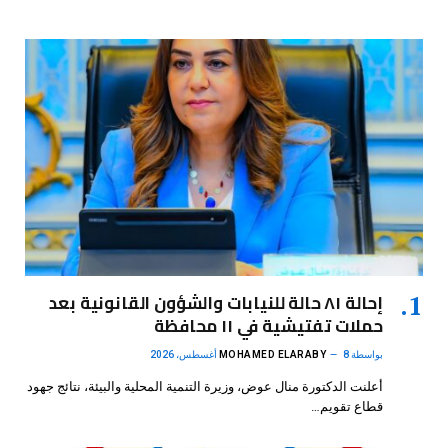
إحالة ٨١ حالة للنيابات والشؤون القانونية بعد
حملات تفتيشية في ١١ محافظة
بواسطة
8 أغسطس، 2026
MOHAMED ELARABY
أعلنت الدكتورة منال عوض، وزيرة التنمية المحلية والبيئة، نتائج جهود
قطاع تقويم…